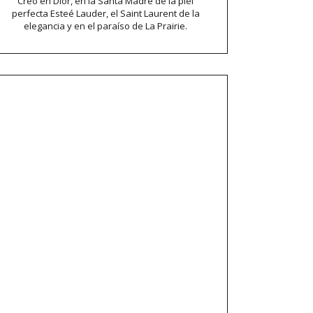
Creo en Dior, en la Santa Madre de la piel
perfecta Esteé Lauder, el Saint Laurent de la
elegancia y en el paraíso de La Prairie.