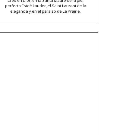
Creo en Dior, en la Santa Madre de la piel
perfecta Esteé Lauder, el Saint Laurent de la
elegancia y en el paraíso de La Prairie.