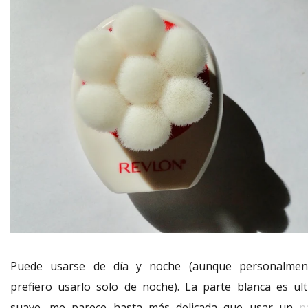
Puede usarse de día y noche (aunque personalmen
prefiero usarlo solo de noche). La parte blanca es ult
suave, me parece hasta más delicada que usar un
p