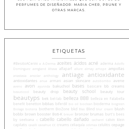
PERFUMES DE DISEÑADOR: MARIA CHER, PRUNE Y
OTRAS MARCAS.
ETIQUETAS
aceites
ácidos
acné
#BesitoACerini
aderma
a
A-Derma
Adolfo
ampollas
alfaparf
Domínguez
aengland
Ahava
allure
almay
amope
antiage
antioxidante
anastasia
ansolar
anthology
antioxidantes
asian skincare
avene
armani
anua
autobombo
avon
bases
bakuchiol
bb creams
basicare
aveno
ayurvida
beauty school
beauty drop
beauty tour
beauticool
beautyps
belleza BBB
bek
bel-lab
belleza en Falabella
biblias
benefit
benetton
biferdil
bioderma
bio oil
bioclean
biogreen
blush
biotherm
BioZone
bkd
Blind
Biolage
bioterra
Blas
blur cream
bobbi brown
booster
Boti-K
bronzer
brumas
burt's bees
breuer
cabello
cabello dañado
by seelvana
calvin klein
c
cacharel
cepage
capilatis
cc creams
celiaquía
celulitis
cavalli
caviahue
celimax