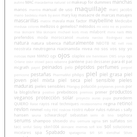
manchas
MAC
makeup for dummies
autino
macadamia natural oil
maquillaje
manos
manual de uso
marc jacobs
mantra
masacre de marcas
masajes
mary kay
mario badescu
mark by avon
mascarillas
maybelline
max factor
mavala
Medicube
matrix
mellizos o gemelos?
métodos
medusa colores
mi voto no es positivo
mis
milaborit
mia skincare
Mía skincare
michael kors
mies
minx nails
preferidos
moda
moroccanoil
mustela
narciso Rodriguez
nars
natura
naturalmente
natura siberica
NBOTB
NE
nell ross
neutrogena
niacinamida
nivea
no sos vos soy yo
neostrata
ojos
nuxe
NWNO
ogx
olaplex
opi
noticias
ole henriksen
OMS
onyx
pantene
para él
pat
pao dessaner
Orlane
osis+
otowil
paco rabanne
peinados
péptidos
perfumes
mcgrath
pelo
payot
perpiel
piel
pestañas
piel grasa
piel
philips
perricone
PharmaMel
joven
piel mixta
piel seca
piel sensible
pieles
maduras
pieles sensibles
por
polución
Pitanguy
polysianes
ponds
productos
la blogósfera
prebióticos
primer
positivo
premios
veganos
protección solar
purederm
proyecto auras
pupa
retinol
QUIERO
regina
rayos
real techniques
Raise
recessionismo
revlon
rimmel
rubor
rulos
rutinas
sally
roc
rostro
roby
rosácea
s
hansen
schwarzkopf
sebastian
sephora
sauna
semi di lino
serums
shampoo
sin sulfatos
shiseido
sin
shu uemura
sigma
sol
tacc
skin1004
soluciones
sinful
Sisley
skincare memes
sofí klei
Spabado
spa
micelares
sri sri
spatagonia
stendhal
StIves