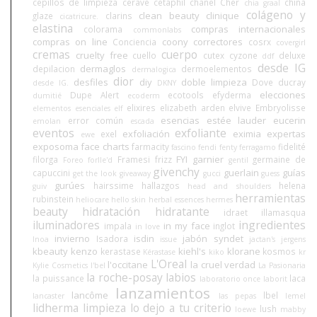
cepillos de limpieza
cerave
cetaphil
chanel
Cher
china
chia graal
colágeno y
clean beauty
clinique
glaze
clarins
cicatricure.
elastina
compras internacionales
colorama
commonlabs
compras on line
coony
correctores
Conciencia
cosrx
covergirl
cremas
cuerpo
cruelty free
cuello
cutex
cyzone
deluxe
ddf
desde IG
dermaglos
depilacion
dermoelementos
dermalogica
dior
desfiles
diy
doble limpieza
Dove
ducray
desde IG.
DKNY
elecciones
Dupe Alert
ecotools
efyderma
dumitié
ecoderm
elixires
elizabeth arden
elvive
Embryolisse
elementos esenciales
elf
esencias
estée lauder
eucerin
error común
emolan
escada
eventos
exfoliante
exfoliación
eximia
expertas
exel
ewe
exposoma
face charts
farmacity
fidelité
fascino
fendi
fenty
ferragamo
FYI
garnier
filorga
Framesi
frizz
germaine de
Foreo
forlle'd
gentil
givenchy
guerlain
guías
capuccini
get the look
giveaway
gucci
guess
gurúes
hairssime
hallazgos
helena
guiv
head and shoulders
herramientas
rubinstein
heliocare
hello skin
herbal essences
hermes
beauty
hidratación
hidratante
idraet
illamasqua
iluminadores
ingredientes
in my face
impala
inglot
in love
invierno
isdin
jabón syndet
Isadora
Inoa
issue
jactan's
jergens
kbeauty
kenzo
kiehl's
klorane
kerastase
kosmos
Kérastase
kiko
kr
L'Oreal
l'occitane
la cruel verdad
Kylie Cosmetics
l'bel
La Pasionaria
la roche-posay
labios
la puissance
laca
laboratorio once
laborit
lanzamientos
lancôme
lbel
lancaster
las pepas
lemel
lidherma
limpieza
lo dejo a tu criterio
lush
loewe
mabby