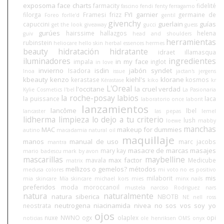
exposoma
face charts
farmacity
fidelité
fascino
fendi
fenty
ferragamo
FYI
garnier
filorga
Framesi
frizz
germaine de
Foreo
forlle'd
gentil
givenchy
guerlain
guías
capuccini
get the look
giveaway
gucci
guess
gurúes
hairssime
hallazgos
helena
guiv
head and shoulders
herramientas
rubinstein
heliocare
hello skin
herbal essences
hermes
beauty
hidratación
hidratante
idraet
illamasqua
iluminadores
ingredientes
in my face
impala
inglot
in love
invierno
isdin
jabón syndet
Isadora
Inoa
issue
jactan's
jergens
kbeauty
kenzo
kiehl's
klorane
kerastase
kosmos
Kérastase
kiko
kr
L'Oreal
l'occitane
la cruel verdad
Kylie Cosmetics
l'bel
La Pasionaria
la roche-posay
labios
la puissance
laca
laboratorio once
laborit
lanzamientos
lancôme
lbel
lancaster
las pepas
lemel
lidherma
limpieza
lo dejo a tu criterio
lush
loewe
mabby
manchas
MAC
makeup for dummies
autino
macadamia natural oil
maquillaje
manos
manual de uso
marc jacobs
mantra
masacre de marcas
masajes
mary kay
mario badescu
mark by avon
mascarillas
maybelline
max factor
mavala
Medicube
matrix
mellizos o gemelos?
métodos
medusa colores
mi voto no es positivo
mis
milaborit
mia skincare
Mía skincare
michael kors
mies
minx nails
preferidos
moda
moroccanoil
mustela
narciso Rodriguez
nars
natura
naturalmente
natura siberica
NBOTB
NE
nell ross
neutrogena
niacinamida
nivea
no sos vos soy yo
neostrata
ojos
nuxe
NWNO
ogx
olaplex
opi
noticias
ole henriksen
OMS
onyx