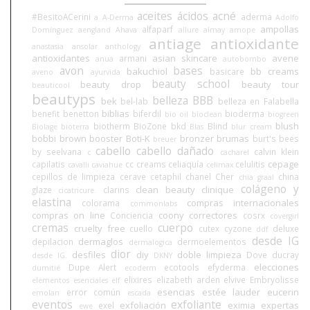
aceites
ácidos
acné
#BesitoACerini
aderma
a
A-Derma
Adolfo
ampollas
alfaparf
Domínguez
aengland
Ahava
allure
almay
amope
antiage
antioxidante
anastasia
ansolar
anthology
antioxidantes
asian skincare
avene
armani
anua
autobombo
avon
bases
bakuchiol
bb creams
basicare
aveno
ayurvida
beauty school
beauty drop
beauty tour
beauticool
beautyps
belleza BBB
bek
bel-lab
belleza en Falabella
biblias
benefit
benetton
biferdil
bioderma
bio oil
bioclean
biogreen
blush
biotherm
BioZone
bkd
Blind
Biolage
bioterra
Blas
blur cream
bobbi brown
booster
Boti-K
bronzer
brumas
burt's bees
breuer
cabello
cabello dañado
by seelvana
calvin klein
c
cacharel
cepage
capilatis
cc creams
celiaquía
celulitis
cavalli
caviahue
celimax
cepillos de limpieza
cerave
cetaphil
chanel
Cher
china
chia graal
colágeno y
clean beauty
clinique
glaze
clarins
cicatricure.
elastina
compras internacionales
colorama
commonlabs
compras on line
coony
correctores
Conciencia
cosrx
covergirl
cremas
cuerpo
cruelty free
cuello
cutex
cyzone
deluxe
ddf
desde IG
dermaglos
depilacion
dermoelementos
dermalogica
dior
desfiles
diy
doble limpieza
Dove
ducray
desde IG.
DKNY
elecciones
Dupe Alert
ecotools
efyderma
dumitié
ecoderm
elixires
elizabeth arden
elvive
Embryolisse
elementos esenciales
elf
esencias
estée lauder
eucerin
error común
emolan
escada
eventos
exfoliante
exfoliación
eximia
expertas
exel
ewe