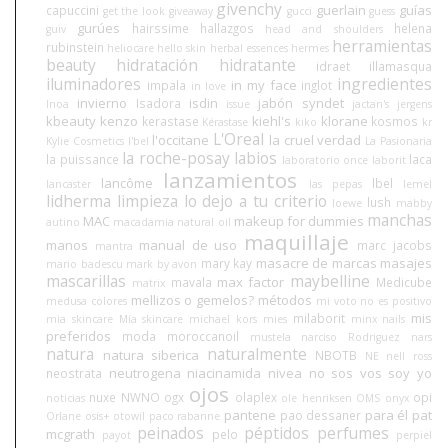
givenchy
guerlain
guías
capuccini
get the look
giveaway
gucci
guess
gurúes
hairssime
hallazgos
helena
guiv
head and shoulders
herramientas
rubinstein
heliocare
hello skin
herbal essences
hermes
beauty
hidratación
hidratante
idraet
illamasqua
iluminadores
ingredientes
in my face
impala
inglot
in love
invierno
isdin
jabón syndet
Isadora
Inoa
issue
jactan's
jergens
kbeauty
kenzo
kiehl's
klorane
kerastase
kosmos
Kérastase
kiko
kr
L'Oreal
l'occitane
la cruel verdad
Kylie Cosmetics
l'bel
La Pasionaria
la roche-posay
labios
la puissance
laca
laboratorio once
laborit
lanzamientos
lancôme
lbel
lancaster
las pepas
lemel
lidherma
limpieza
lo dejo a tu criterio
lush
loewe
mabby
manchas
MAC
makeup for dummies
autino
macadamia natural oil
maquillaje
manos
manual de uso
marc jacobs
mantra
masacre de marcas
masajes
mary kay
mario badescu
mark by avon
mascarillas
maybelline
max factor
mavala
Medicube
matrix
mellizos o gemelos?
métodos
medusa colores
mi voto no es positivo
mis
milaborit
mia skincare
Mía skincare
michael kors
mies
minx nails
preferidos
moda
moroccanoil
mustela
narciso Rodriguez
nars
natura
naturalmente
natura siberica
NBOTB
NE
nell ross
neutrogena
niacinamida
nivea
no sos vos soy yo
neostrata
ojos
nuxe
NWNO
ogx
olaplex
opi
noticias
ole henriksen
OMS
onyx
pantene
para él
pat
pao dessaner
Orlane
osis+
otowil
paco rabanne
peinados
péptidos
perfumes
mcgrath
pelo
payot
perpiel