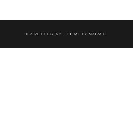
©
2026
GET GLAM
• THEME BY
MAIRA G.