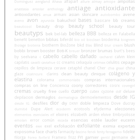
ampollas
alfaparf
Domínguez
aengland
Ahava
allure
almay
amope
antiage
antioxidante
anastasia
ansolar
anthology
antioxidantes
asian skincare
avene
armani
anua
autobombo
avon
bases
bakuchiol
bb creams
basicare
aveno
ayurvida
beauty school
beauty drop
beauty tour
beauticool
beautyps
belleza BBB
bek
bel-lab
belleza en Falabella
biblias
benefit
benetton
biferdil
bioderma
bio oil
bioclean
biogreen
blush
biotherm
BioZone
bkd
Blind
Biolage
bioterra
Blas
blur cream
bobbi brown
booster
Boti-K
bronzer
brumas
burt's bees
breuer
cabello
cabello dañado
by seelvana
calvin klein
c
cacharel
cepage
capilatis
cc creams
celiaquía
celulitis
cavalli
caviahue
celimax
cepillos de limpieza
cerave
cetaphil
chanel
Cher
china
chia graal
colágeno y
clean beauty
clinique
glaze
clarins
cicatricure.
elastina
compras internacionales
colorama
commonlabs
compras on line
coony
correctores
Conciencia
cosrx
covergirl
cremas
cuerpo
cruelty free
cuello
cutex
cyzone
deluxe
ddf
desde IG
dermaglos
depilacion
dermoelementos
dermalogica
dior
desfiles
diy
doble limpieza
Dove
ducray
desde IG.
DKNY
elecciones
Dupe Alert
ecotools
efyderma
dumitié
ecoderm
elixires
elizabeth arden
elvive
Embryolisse
elementos esenciales
elf
esencias
estée lauder
eucerin
error común
emolan
escada
eventos
exfoliante
exfoliación
eximia
expertas
exel
ewe
exposoma
face charts
farmacity
fidelité
fascino
fendi
fenty
ferragamo
FYI
garnier
filorga
Framesi
frizz
germaine de
Foreo
forlle'd
gentil