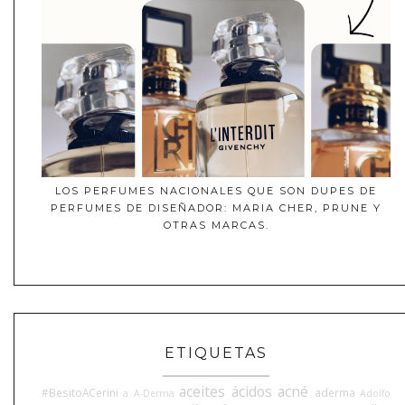
LOS PERFUMES NACIONALES QUE SON DUPES DE
PERFUMES DE DISEÑADOR: MARIA CHER, PRUNE Y
OTRAS MARCAS.
ETIQUETAS
aceites
ácidos
acné
#BesitoACerini
aderma
a
A-Derma
Adolfo