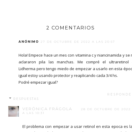
2 COMENTARIOS
ANÓNIMO
27 DE OCTUBRE DE 2022 A LAS 20:57
Hola! Empece hace un mes con vitamina c y niancinamida y se
aclararon pila las manchas. Me compré el ultraretinol
Lidherma pero tengo miedo de empezar a usarlo en esta époc
igual estoy usando protector y reaplicando cada 3/4 hs.
Podré empezar igual?
RESPONDE
RESPUESTAS
VERÓNICA FRÁGOLA
28 DE OCTUBRE DE 2022
A LAS 10:31
El problema con empezar a usar retinol en esta epoca es l