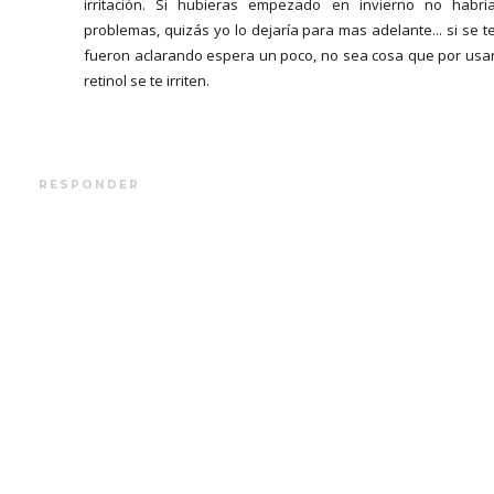
irritación. Si hubieras empezado en invierno no habri
problemas, quizás yo lo dejaría para mas adelante... si se t
fueron aclarando espera un poco, no sea cosa que por usa
retinol se te irriten.
RESPONDER