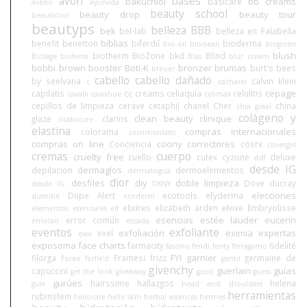
avon
bases
bakuchiol
bb creams
basicare
aveno
ayurvida
beauty school
beauty drop
beauty tour
beauticool
beautyps
belleza BBB
bek
bel-lab
belleza en Falabella
biblias
benefit
benetton
biferdil
bioderma
bio oil
bioclean
biogreen
blush
biotherm
BioZone
bkd
Blind
Biolage
bioterra
Blas
blur cream
bobbi brown
booster
Boti-K
bronzer
brumas
burt's bees
breuer
cabello
cabello dañado
by seelvana
calvin klein
c
cacharel
cepage
capilatis
cc creams
celiaquía
celulitis
cavalli
caviahue
celimax
cepillos de limpieza
cerave
cetaphil
chanel
Cher
china
chia graal
colágeno y
clean beauty
clinique
glaze
clarins
cicatricure.
elastina
compras internacionales
colorama
commonlabs
compras on line
coony
correctores
Conciencia
cosrx
covergirl
cremas
cuerpo
cruelty free
cuello
cutex
cyzone
deluxe
ddf
desde IG
dermaglos
depilacion
dermoelementos
dermalogica
dior
desfiles
diy
doble limpieza
Dove
ducray
desde IG.
DKNY
elecciones
Dupe Alert
ecotools
efyderma
dumitié
ecoderm
elixires
elizabeth arden
elvive
Embryolisse
elementos esenciales
elf
esencias
estée lauder
eucerin
error común
emolan
escada
eventos
exfoliante
exfoliación
eximia
expertas
exel
ewe
exposoma
face charts
farmacity
fidelité
fascino
fendi
fenty
ferragamo
FYI
garnier
filorga
Framesi
frizz
germaine de
Foreo
forlle'd
gentil
givenchy
guerlain
guías
capuccini
get the look
giveaway
gucci
guess
gurúes
hairssime
hallazgos
helena
guiv
head and shoulders
herramientas
rubinstein
heliocare
hello skin
herbal essences
hermes