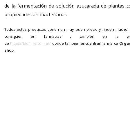
de la fermentación de solución azucarada de plantas c
propiedades antibacterianas.
Todos estos productos tienen un muy buen precio y rinden mucho.
consiguen en farmacias y también en la w
de
https://biomille.com.ar/
donde también encuentran la marca
Orga
Shop
.