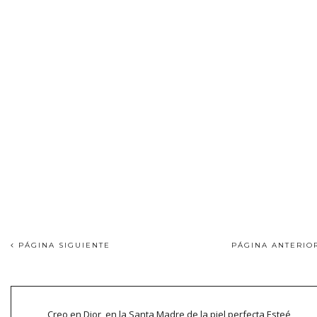
PÁGINA SIGUIENTE
PÁGINA ANTERI
Creo en Dior, en la Santa Madre de la piel perfecta Esteé