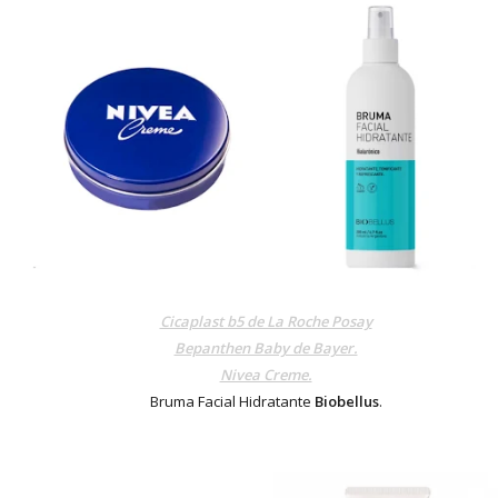
Cicaplast b5 de La Roche Posay
Bepanthen Baby de Bayer.
Nivea Creme.
Bruma Facial Hidratante
Biobellus
.