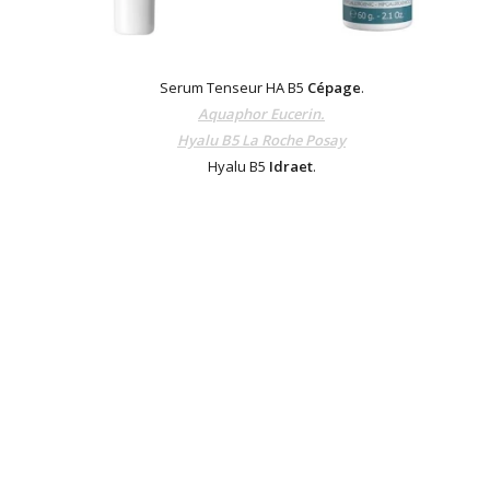
Serum Tenseur HA B5
Cépage
.
Aquaphor Eucerin.
Hyalu B5 La Roche Posay
Hyalu B5
Idraet
.