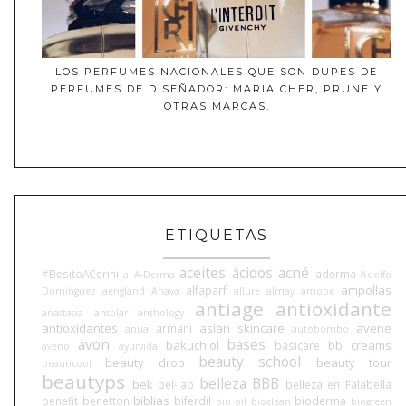
LOS PERFUMES NACIONALES QUE SON DUPES DE
PERFUMES DE DISEÑADOR: MARIA CHER, PRUNE Y
OTRAS MARCAS.
ETIQUETAS
aceites
ácidos
acné
#BesitoACerini
aderma
a
A-Derma
Adolfo
ampollas
alfaparf
Domínguez
aengland
Ahava
allure
almay
amope
antiage
antioxidante
anastasia
ansolar
anthology
antioxidantes
asian skincare
avene
armani
anua
autobombo
avon
bases
bakuchiol
bb creams
basicare
aveno
ayurvida
beauty school
beauty drop
beauty tour
beauticool
beautyps
belleza BBB
bek
bel-lab
belleza en Falabella
biblias
benefit
benetton
biferdil
bioderma
bio oil
bioclean
biogreen