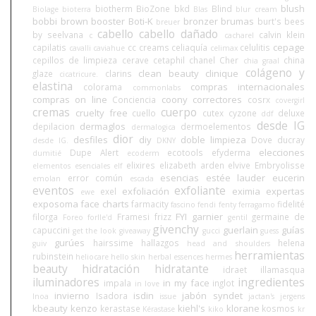
blush
biotherm
BioZone
bkd
Blind
Biolage
bioterra
Blas
blur cream
bobbi brown
booster
Boti-K
bronzer
brumas
burt's bees
breuer
cabello
cabello dañado
by seelvana
calvin klein
c
cacharel
cepage
capilatis
cc creams
celiaquía
celulitis
cavalli
caviahue
celimax
cepillos de limpieza
cerave
cetaphil
chanel
Cher
china
chia graal
colágeno y
clean beauty
clinique
glaze
clarins
cicatricure.
elastina
compras internacionales
colorama
commonlabs
compras on line
coony
correctores
Conciencia
cosrx
covergirl
cremas
cuerpo
cruelty free
cuello
cutex
cyzone
deluxe
ddf
desde IG
dermaglos
depilacion
dermoelementos
dermalogica
dior
desfiles
diy
doble limpieza
Dove
ducray
desde IG.
DKNY
elecciones
Dupe Alert
ecotools
efyderma
dumitié
ecoderm
elixires
elizabeth arden
elvive
Embryolisse
elementos esenciales
elf
esencias
estée lauder
eucerin
error común
emolan
escada
eventos
exfoliante
exfoliación
eximia
expertas
exel
ewe
exposoma
face charts
farmacity
fidelité
fascino
fendi
fenty
ferragamo
FYI
garnier
filorga
Framesi
frizz
germaine de
Foreo
forlle'd
gentil
givenchy
guerlain
guías
capuccini
get the look
giveaway
gucci
guess
gurúes
hairssime
hallazgos
helena
guiv
head and shoulders
herramientas
rubinstein
heliocare
hello skin
herbal essences
hermes
beauty
hidratación
hidratante
idraet
illamasqua
iluminadores
ingredientes
in my face
impala
inglot
in love
invierno
isdin
jabón syndet
Isadora
Inoa
issue
jactan's
jergens
kbeauty
kenzo
kiehl's
klorane
kerastase
kosmos
Kérastase
kiko
kr