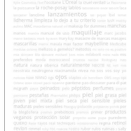
L'Oreal
l'occitane
la cruel verdad
Kylie Cosmetics
l'bel
La Pasionaria
la roche-posay
labios
la puissance
laca
laboratorio once
laborit
lanzamientos
lancôme
lbel
lancaster
las pepas
lemel
lidherma
limpieza
lo dejo a tu criterio
lush
loewe
mabby
manchas
MAC
makeup for dummies
autino
macadamia natural oil
maquillaje
manos
manual de uso
marc jacobs
mantra
masacre de marcas
masajes
mary kay
mario badescu
mark by avon
mascarillas
maybelline
max factor
mavala
Medicube
matrix
mellizos o gemelos?
métodos
medusa colores
mi voto no es positivo
mis
milaborit
mia skincare
Mía skincare
michael kors
mies
minx nails
preferidos
moda
moroccanoil
mustela
narciso Rodriguez
nars
natura
naturalmente
natura siberica
NBOTB
NE
nell ross
neutrogena
niacinamida
nivea
no sos vos soy yo
neostrata
ojos
nuxe
NWNO
ogx
olaplex
opi
noticias
ole henriksen
OMS
onyx
pantene
para él
pat
pao dessaner
Orlane
osis+
otowil
paco rabanne
peinados
péptidos
perfumes
mcgrath
pelo
payot
perpiel
piel
pestañas
piel grasa
piel
philips
perricone
PharmaMel
joven
piel mixta
piel seca
piel sensible
pieles
maduras
pieles sensibles
por
polución
Pitanguy
polysianes
ponds
productos
la blogósfera
prebióticos
primer
positivo
premios
veganos
protección solar
purederm
proyecto auras
pupa
retinol
QUIERO
regina
rayos
real techniques
Raise
recessionismo
revlon
rimmel
rubor
rulos
rutinas
sally
roc
rostro
roby
rosácea
s