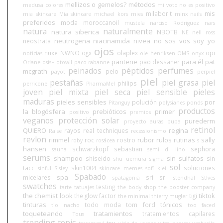
mellizos o gemelos?
métodos
medusa colores
mi voto no es positivo
mis
milaborit
mia skincare
Mía skincare
michael kors
mies
minx nails
preferidos
moda
moroccanoil
mustela
narciso Rodriguez
nars
natura
naturalmente
natura siberica
NBOTB
NE
nell ross
neutrogena
niacinamida
nivea
no sos vos soy yo
neostrata
ojos
nuxe
NWNO
ogx
olaplex
opi
noticias
ole henriksen
OMS
onyx
pantene
para él
pat
pao dessaner
Orlane
osis+
otowil
paco rabanne
peinados
péptidos
perfumes
mcgrath
pelo
payot
perpiel
piel
pestañas
piel grasa
piel
philips
perricone
PharmaMel
joven
piel mixta
piel seca
piel sensible
pieles
maduras
pieles sensibles
por
polución
Pitanguy
polysianes
ponds
productos
la blogósfera
prebióticos
primer
positivo
premios
veganos
protección solar
purederm
proyecto auras
pupa
retinol
QUIERO
regina
rayos
real techniques
Raise
recessionismo
revlon
rimmel
rubor
rulos
rutinas
sally
roc
rostro
roby
rosácea
s
hansen
schwarzkopf
sebastian
sephora
sauna
semi di lino
serums
shampoo
sin sulfatos
shiseido
sin
shu uemura
sigma
sol
tacc
skin1004
soluciones
sinful
Sisley
skincare memes
sofí klei
Spabado
spa
micelares
sri sri
spatagonia
stendhal
StIves
swatches
testing
tarte
tatuajes
the body shop
the booster company
the chemist look
tiktok
the glow factor
tigi
the minimal
thierry mugler
tinturas
tónicos
todo moda
tom ford
tio nacho
too faced
toqueteando
tratamientos
tratamientos capilares
Tous
trending topic
tsu