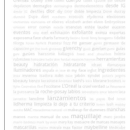
cruelty free
cuello
cutex
cyzone
deluxe
ddf
desde IG
dermaglos
depilacion
dermoelementos
dermalogica
dior
desfiles
diy
doble limpieza
Dove
ducray
desde IG.
DKNY
elecciones
Dupe Alert
ecotools
efyderma
dumitié
ecoderm
elixires
elizabeth arden
elvive
Embryolisse
elementos esenciales
elf
esencias
estée lauder
eucerin
error común
emolan
escada
eventos
exfoliante
exfoliación
eximia
expertas
exel
ewe
exposoma
face charts
farmacity
fidelité
fascino
fendi
fenty
ferragamo
FYI
garnier
filorga
Framesi
frizz
germaine de
Foreo
forlle'd
gentil
givenchy
guerlain
guías
capuccini
get the look
giveaway
gucci
guess
gurúes
hairssime
hallazgos
helena
guiv
head and shoulders
herramientas
rubinstein
heliocare
hello skin
herbal essences
hermes
beauty
hidratación
hidratante
idraet
illamasqua
iluminadores
ingredientes
in my face
impala
inglot
in love
invierno
isdin
jabón syndet
Isadora
Inoa
issue
jactan's
jergens
kbeauty
kenzo
kiehl's
klorane
kerastase
kosmos
Kérastase
kiko
kr
L'Oreal
l'occitane
la cruel verdad
Kylie Cosmetics
l'bel
La Pasionaria
la roche-posay
labios
la puissance
laca
laboratorio once
laborit
lanzamientos
lancôme
lbel
lancaster
las pepas
lemel
lidherma
limpieza
lo dejo a tu criterio
lush
loewe
mabby
manchas
MAC
makeup for dummies
autino
macadamia natural oil
maquillaje
manos
manual de uso
marc jacobs
mantra
masacre de marcas
masajes
mary kay
mario badescu
mark by avon
mascarillas
maybelline
max factor
mavala
Medicube
matrix