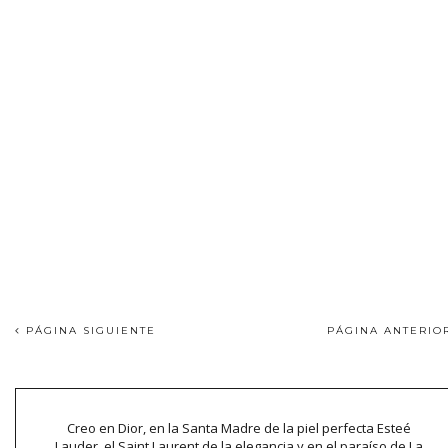
PÁGINA SIGUIENTE
PÁGINA ANTERI
Creo en Dior, en la Santa Madre de la piel perfecta Esteé
Lauder, el Saint Laurent de la elegancia y en el paraíso de La