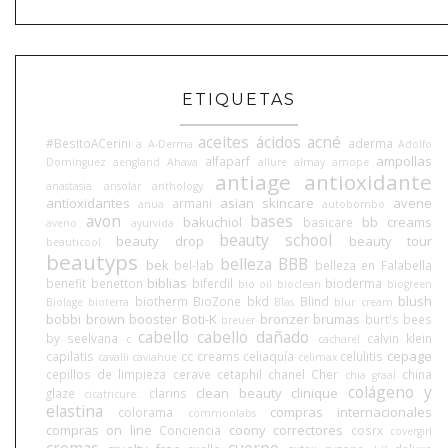
ETIQUETAS
aceites
ácidos
acné
#BesitoACerini
aderma
a
A-Derma
Adolfo
ampollas
alfaparf
Domínguez
aengland
Ahava
allure
almay
amope
antiage
antioxidante
anastasia
ansolar
anthology
antioxidantes
asian skincare
avene
armani
anua
autobombo
avon
bases
bakuchiol
bb creams
basicare
aveno
ayurvida
beauty school
beauty drop
beauty tour
beauticool
beautyps
belleza BBB
bek
bel-lab
belleza en Falabella
biblias
benefit
benetton
biferdil
bioderma
bio oil
bioclean
biogreen
blush
biotherm
BioZone
bkd
Blind
Biolage
bioterra
Blas
blur cream
bobbi brown
booster
Boti-K
bronzer
brumas
burt's bees
breuer
cabello
cabello dañado
by seelvana
calvin klein
c
cacharel
cepage
capilatis
cc creams
celiaquía
celulitis
cavalli
caviahue
celimax
cepillos de limpieza
cerave
cetaphil
chanel
Cher
china
chia graal
colágeno y
clean beauty
clinique
glaze
clarins
cicatricure.
elastina
compras internacionales
colorama
commonlabs
compras on line
coony
correctores
Conciencia
cosrx
covergirl
cremas
cuerpo