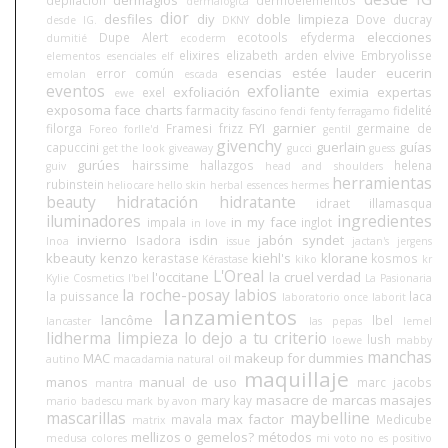
dermalogica
dior
desfiles
diy
doble limpieza
Dove
ducray
desde IG.
DKNY
elecciones
Dupe Alert
ecotools
efyderma
dumitié
ecoderm
elixires
elizabeth arden
elvive
Embryolisse
elementos esenciales
elf
esencias
estée lauder
eucerin
error común
emolan
escada
eventos
exfoliante
exfoliación
eximia
expertas
exel
ewe
exposoma
face charts
farmacity
fidelité
fascino
fendi
fenty
ferragamo
FYI
garnier
filorga
Framesi
frizz
germaine de
Foreo
forlle'd
gentil
givenchy
guerlain
guías
capuccini
get the look
giveaway
gucci
guess
gurúes
hairssime
hallazgos
helena
guiv
head and shoulders
herramientas
rubinstein
heliocare
hello skin
herbal essences
hermes
beauty
hidratación
hidratante
idraet
illamasqua
iluminadores
ingredientes
in my face
impala
inglot
in love
invierno
isdin
jabón syndet
Isadora
Inoa
issue
jactan's
jergens
kbeauty
kenzo
kiehl's
klorane
kerastase
kosmos
Kérastase
kiko
kr
L'Oreal
l'occitane
la cruel verdad
Kylie Cosmetics
l'bel
La Pasionaria
la roche-posay
labios
la puissance
laca
laboratorio once
laborit
lanzamientos
lancôme
lbel
lancaster
las pepas
lemel
lidherma
limpieza
lo dejo a tu criterio
lush
loewe
mabby
manchas
MAC
makeup for dummies
autino
macadamia natural oil
maquillaje
manos
manual de uso
marc jacobs
mantra
masacre de marcas
masajes
mary kay
mario badescu
mark by avon
mascarillas
maybelline
max factor
mavala
Medicube
matrix
mellizos o gemelos?
métodos
medusa colores
mi voto no es positivo