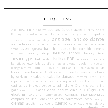
ETIQUETAS
aceites
ácidos
acné
#BesitoACerini
aderma
a
A-Derma
Adolfo
ampollas
alfaparf
Domínguez
aengland
Ahava
allure
almay
amope
antiage
antioxidante
anastasia
ansolar
anthology
antioxidantes
asian skincare
avene
armani
anua
autobombo
avon
bases
bakuchiol
bb creams
basicare
aveno
ayurvida
beauty school
beauty drop
beauty tour
beauticool
beautyps
belleza BBB
bek
bel-lab
belleza en Falabella
biblias
benefit
benetton
biferdil
bioderma
bio oil
bioclean
biogreen
blush
biotherm
BioZone
bkd
Blind
Biolage
bioterra
Blas
blur cream
bobbi brown
booster
Boti-K
bronzer
brumas
burt's bees
breuer
cabello
cabello dañado
by seelvana
calvin klein
c
cacharel
cepage
capilatis
cc creams
celiaquía
celulitis
cavalli
caviahue
celimax
cepillos de limpieza
cerave
cetaphil
chanel
Cher
china
chia graal
colágeno y
clean beauty
clinique
glaze
clarins
cicatricure.
elastina
compras internacionales
colorama
commonlabs
compras on line
coony
correctores
Conciencia
cosrx
covergirl
cremas
cuerpo
cruelty free
cuello
cutex
cyzone
deluxe
ddf
desde IG
dermaglos
depilacion
dermoelementos