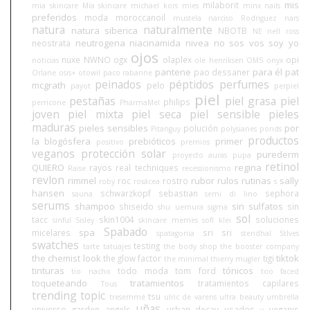
mis
milaborit
mia skincare
Mía skincare
michael kors
mies
minx nails
preferidos
moda
moroccanoil
mustela
narciso Rodriguez
nars
natura
naturalmente
natura siberica
NBOTB
NE
nell ross
neutrogena
niacinamida
nivea
no sos vos soy yo
neostrata
ojos
nuxe
NWNO
ogx
olaplex
opi
noticias
ole henriksen
OMS
onyx
pantene
para él
pat
pao dessaner
Orlane
osis+
otowil
paco rabanne
peinados
péptidos
perfumes
mcgrath
pelo
payot
perpiel
piel
pestañas
piel grasa
piel
philips
perricone
PharmaMel
joven
piel mixta
piel seca
piel sensible
pieles
maduras
pieles sensibles
por
polución
Pitanguy
polysianes
ponds
productos
la blogósfera
prebióticos
primer
positivo
premios
veganos
protección solar
purederm
proyecto auras
pupa
retinol
QUIERO
regina
rayos
real techniques
Raise
recessionismo
revlon
rimmel
rubor
rulos
rutinas
sally
roc
rostro
roby
rosácea
s
hansen
schwarzkopf
sebastian
sephora
sauna
semi di lino
serums
shampoo
sin sulfatos
shiseido
sin
shu uemura
sigma
sol
tacc
skin1004
soluciones
sinful
Sisley
skincare memes
sofí klei
Spabado
spa
micelares
sri sri
spatagonia
stendhal
StIves
swatches
testing
tarte
tatuajes
the body shop
the booster company
the chemist look
tiktok
the glow factor
tigi
the minimal
thierry mugler
tinturas
tónicos
todo moda
tom ford
tio nacho
too faced
toqueteando
tratamientos
tratamientos capilares
Tous
trending topic
tsu
tresemmé
ulric de varens
ultra beauty
umbrella
uñas
universo garden angels
urban decay
usados
veganis
v