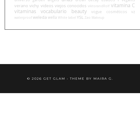
vitamina C
verano
vichy
videos
viejos conocidos
viktorandRolf
vitaminas
vocabulario beauty
vogue cosméticos
vz
weleda
YSL
wella
waterproof
White label
Zao Makeup
©
2026
GET GLAM
• THEME BY
MAIRA G.