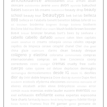
antioxidantes
asian
armani
anua
avon
skincare
avene
bakuchiol
autobombo
aveno
ayurvida
bases
beauty
bb creams
beauty drop
basicare
beauticool
beautyps
school
belleza
beauty tour
bek
bel-lab
BBB
biblias
belleza en Falabella
benefit
benetton
biferdil
bio
bioderma
biotherm
oil
bioclean
biogreen
Biolage
bioterra
blush
bobbi brown
booster
BioZone
bkd
Blind
Blas
blur cream
Boti-K
bronzer
brumas
burt's bees
by seelvana
breuer
c
cabello
cabello dañado
calvin klein
capilatis
cacharel
cepage
cc creams
celiaquía
celulitis
cavalli
caviahue
celimax
cepillos de limpieza
cerave
cetaphil
chanel
Cher
chia graal
clean beauty
clinique
china glaze
clarins
cicatricure.
colágeno y elastina
compras
colorama
commonlabs
internacionales
compras on line
coony
Conciencia
cremas
correctores
cruelty free
cosrx
cuello
covergirl
cuerpo
dermaglos
cutex
cyzone
deluxe
depilacion
ddf
desde IG
desfiles
dermoelementos
dermalogica
desde IG.
dior
diy
doble limpieza
Dove
ducray
Dupe Alert
DKNY
dumitié
elecciones
ecotools
efyderma
ecoderm
elementos esenciales
elf
elixires
elizabeth arden
elvive
Embryolisse
error
emolan
eventos
esencias
estée lauder
eucerin
común
escada
ewe
exfoliante
exfoliación
eximia
expertas
exposoma
exel
face charts
farmacity
fidelité
filorga
fascino
fendi
fenty
ferragamo
FYI
garnier
Framesi
frizz
germaine de
Foreo
forlle'd
gentil