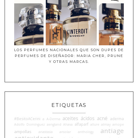
LOS PERFUMES NACIONALES QUE SON DUPES DE
PERFUMES DE DISEÑADOR: MARIA CHER, PRUNE
Y OTRAS MARCAS.
ETIQUETAS
aceites
ácidos
acné
#BesitoACerini
aderma
a
A-Derma
alfaparf
Adolfo Domínguez
aengland
Ahava
allure
almay
amope
antiage
ampollas
anastasia
ansolar
anthology
antioxidante