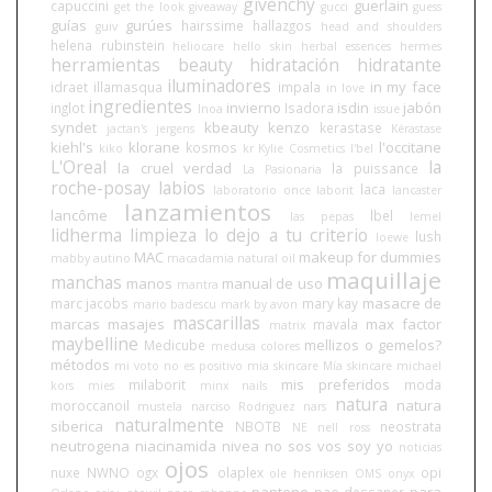
givenchy
guerlain
capuccini
get the look
giveaway
gucci
guess
guías
gurúes
hairssime
hallazgos
guiv
head and shoulders
helena rubinstein
heliocare
hello skin
herbal essences
hermes
herramientas beauty
hidratación
hidratante
iluminadores
in my face
idraet
illamasqua
impala
in love
ingredientes
invierno
isdin
jabón
inglot
Isadora
Inoa
issue
syndet
kbeauty
kenzo
kerastase
jactan's
jergens
Kérastase
kiehl's
klorane
l'occitane
kosmos
kiko
kr
Kylie Cosmetics
l'bel
L'Oreal
la
la cruel verdad
la puissance
La Pasionaria
roche-posay
labios
laca
laboratorio once
laborit
lancaster
lanzamientos
lancôme
lbel
las pepas
lemel
lidherma
limpieza
lo dejo a tu criterio
lush
loewe
MAC
makeup for dummies
mabby autino
macadamia natural oil
maquillaje
manchas
manos
manual de uso
mantra
masacre de
marc jacobs
mary kay
mario badescu
mark by avon
mascarillas
marcas
masajes
max factor
mavala
matrix
maybelline
mellizos o gemelos?
Medicube
medusa colores
métodos
mi voto no es positivo
mia skincare
Mía skincare
michael
mis preferidos
milaborit
moda
kors
mies
minx nails
natura
natura
moroccanoil
mustela
narciso Rodriguez
nars
naturalmente
siberica
NBOTB
neostrata
NE
nell ross
neutrogena
niacinamida
nivea
no sos vos soy yo
noticias
ojos
nuxe
NWNO
ogx
olaplex
opi
ole henriksen
OMS
onyx
pantene
para
pao dessaner