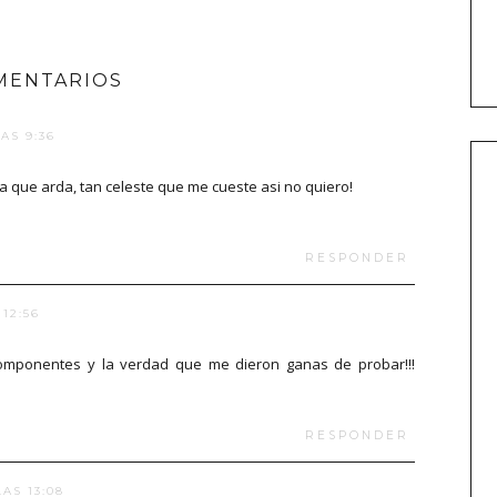
MENTARIOS
AS 9:36
da que arda, tan celeste que me cueste asi no quiero!
RESPONDER
12:56
componentes y la verdad que me dieron ganas de probar!!!
RESPONDER
AS 13:08