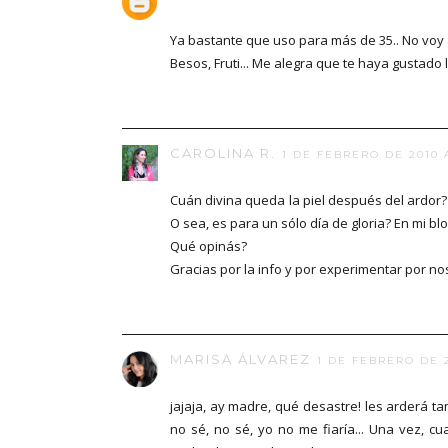
Ya bastante que uso para más de 35.. No voy 
Besos, Fruti... Me alegra que te haya gustado l
CAROLINA R.
1 DE FEBRERO DE 2010 A
Cuán divina queda la piel después del ardor? 
O sea, es para un sólo día de gloria? En mi 
Qué opinás?
Gracias por la info y por experimentar por no
MARISA ÁLVAREZ
1 DE FEBRERO DE 2
jajaja, ay madre, qué desastre! les arderá 
no sé, no sé, yo no me fiaría... Una vez, 