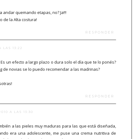
a andar quemando etapas, no? Ja!!!
o de la Alta costura!
RESPONDER
 LAS 13:22
Es un efecto a largo plazo o dura solo el día que te lo ponés?
blog de novias se lo puedo recomendar a las madrinas?
sotras!
RESPONDER
010 A LAS 13:30
también a las pieles muy maduras para las que está diseñada,
cuando era una adolescente, me puse una crema nutritiva de