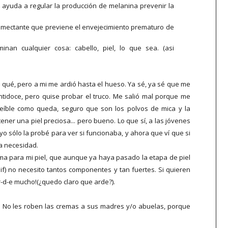
G ayuda a regular la producción de melanina prevenir la
umectante que previene el envejecimiento prematuro de
nan cualquier cosa: cabello, piel, lo que sea. (asi
o qué, pero a mi me ardió hasta el hueso. Ya sé, ya sé que me
tidoce, pero quise probar el truco. Me salió mal porque me
creíble como queda, seguro que son los polvos de mica y la
tener una piel preciosa... pero bueno. Lo que sí, a las jóvenes
yo sólo la probé para ver si funcionaba, y ahora que ví que si
a necesidad.
ma para mi piel, que aunque ya haya pasado la etapa de piel
f) no necesito tantos componentes y tan fuertes. Si quieren
-r-d-e mucho!(¿quedo claro que arde?).
. No les roben las cremas a sus madres y/o abuelas, porque