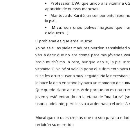
Protección UVA
: que unido a la vitamina C
aparición de nuevas manchas.
Manteca de Karité
: un componente hiper h
la piel.
Mica
: son unos polvos mágicos que ilumi
cualquiera... ).
El problema es que arde. Mucho.
Yo no sé si las pieles maduras pierden sensibilidad 
van a decir que no era crema para mis jóvenes vein
ardio muchísimo la cara, aunque eso si, la piel in
vitamina C. No sé si vale la pena el sufrimiento para 
ni se les ocurra usarla muy seguido. No la necesitan, 
lo hace la dejo en stand by para un momento de sum
Que quede claro: a-r-d-e. Arde porque no es una cre
joven y esté entrando en la etapa de "madurez" (sni
usarla, adelante, pero les va a arder hasta el pelo! A
Moraleja
: no uses cremas que no son para tu edad
recibirán su merecido.