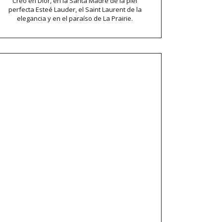
Creo en Dior, en la Santa Madre de la piel
perfecta Esteé Lauder, el Saint Laurent de la
elegancia y en el paraíso de La Prairie.