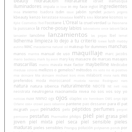
beauty
hidratación
hidratante
idraet
illamasqua
iluminadores
ingredientes
in my face
impala
inglot
in love
invierno
isdin
jabón syndet
Isadora
Inoa
issue
jactan's
jergens
kbeauty
kenzo
kiehl's
klorane
kerastase
kosmos
Kérastase
kiko
kr
L'Oreal
l'occitane
la cruel verdad
Kylie Cosmetics
l'bel
La Pasionaria
la roche-posay
labios
la puissance
laca
laboratorio once
laborit
lanzamientos
lancôme
lbel
lancaster
las pepas
lemel
lidherma
limpieza
lo dejo a tu criterio
lush
loewe
mabby
manchas
MAC
makeup for dummies
autino
macadamia natural oil
maquillaje
manos
manual de uso
marc jacobs
mantra
masacre de marcas
masajes
mary kay
mario badescu
mark by avon
mascarillas
maybelline
max factor
mavala
Medicube
matrix
mellizos o gemelos?
métodos
medusa colores
mi voto no es positivo
mis
milaborit
mia skincare
Mía skincare
michael kors
mies
minx nails
preferidos
moda
moroccanoil
mustela
narciso Rodriguez
nars
natura
naturalmente
natura siberica
NBOTB
NE
nell ross
neutrogena
niacinamida
nivea
no sos vos soy yo
neostrata
ojos
nuxe
NWNO
ogx
olaplex
opi
noticias
ole henriksen
OMS
onyx
pantene
para él
pat
pao dessaner
Orlane
osis+
otowil
paco rabanne
peinados
péptidos
perfumes
mcgrath
pelo
payot
perpiel
piel
pestañas
piel grasa
piel
philips
perricone
PharmaMel
joven
piel mixta
piel seca
piel sensible
pieles
maduras
pieles sensibles
por
polución
Pitanguy
polysianes
ponds