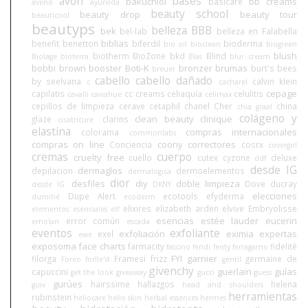
avon
bases
bakuchiol
bb creams
basicare
aveno
ayurvida
beauty school
beauty drop
beauty tour
beauticool
beautyps
belleza BBB
bek
bel-lab
belleza en Falabella
biblias
benefit
benetton
biferdil
bioderma
bio oil
bioclean
biogreen
blush
biotherm
BioZone
bkd
Blind
Biolage
bioterra
Blas
blur cream
bobbi brown
booster
Boti-K
bronzer
brumas
burt's bees
breuer
cabello
cabello dañado
by seelvana
calvin klein
c
cacharel
cepage
capilatis
cc creams
celiaquía
celulitis
cavalli
caviahue
celimax
cepillos de limpieza
cerave
cetaphil
chanel
Cher
china
chia graal
colágeno y
clean beauty
clinique
glaze
clarins
cicatricure.
elastina
compras internacionales
colorama
commonlabs
compras on line
coony
correctores
Conciencia
cosrx
covergirl
cremas
cuerpo
cruelty free
cuello
cutex
cyzone
deluxe
ddf
desde IG
dermaglos
depilacion
dermoelementos
dermalogica
dior
desfiles
diy
doble limpieza
Dove
ducray
desde IG.
DKNY
elecciones
Dupe Alert
ecotools
efyderma
dumitié
ecoderm
elixires
elizabeth arden
elvive
Embryolisse
elementos esenciales
elf
esencias
estée lauder
eucerin
error común
emolan
escada
eventos
exfoliante
exfoliación
eximia
expertas
exel
ewe
exposoma
face charts
farmacity
fidelité
fascino
fendi
fenty
ferragamo
FYI
garnier
filorga
Framesi
frizz
germaine de
Foreo
forlle'd
gentil
givenchy
guerlain
guías
capuccini
get the look
giveaway
gucci
guess
gurúes
hairssime
hallazgos
helena
guiv
head and shoulders
herramientas
rubinstein
heliocare
hello skin
herbal essences
hermes