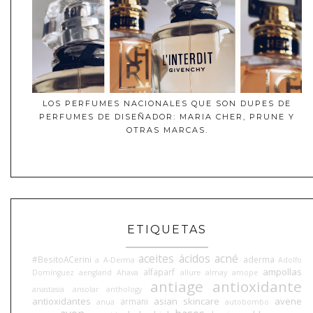
LOS PERFUMES NACIONALES QUE SON DUPES DE
PERFUMES DE DISEÑADOR: MARIA CHER, PRUNE Y
OTRAS MARCAS.
ETIQUETAS
aceites
ácidos
acné
#BesitoACerini
aderma
a
A-Derma
Adolfo
ampollas
alfaparf
Domínguez
aengland
Ahava
allure
almay
amope
antiage
antioxidante
anastasia
ansolar
anthology
antioxidantes
asian skincare
avene
armani
anua
autobombo