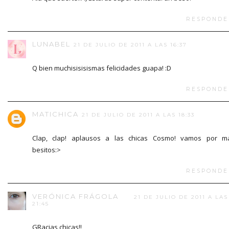
RESPONDE
LUNABEL
21 DE JULIO DE 2011 A LAS 16:37
Q bien muchisisisismas felicidades guapa! :D
RESPONDE
MATICHICA
21 DE JULIO DE 2011 A LAS 18:33
Clap, clap! aplausos a las chicas Cosmo! vamos por m
besitos:>
RESPONDE
VERÓNICA FRÁGOLA
21 DE JULIO DE 2011 A LAS
21:45
GRacias chicas!!