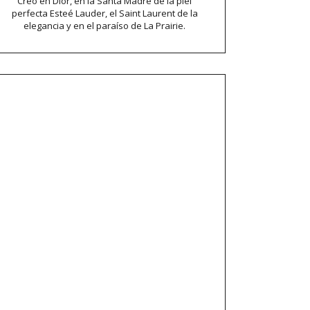
Creo en Dior, en la Santa Madre de la piel
perfecta Esteé Lauder, el Saint Laurent de la
elegancia y en el paraíso de La Prairie.