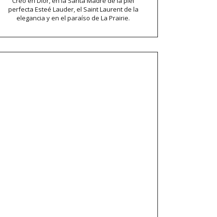
Creo en Dior, en la Santa Madre de la piel
perfecta Esteé Lauder, el Saint Laurent de la
elegancia y en el paraíso de La Prairie.