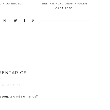
O Y LUMINOSO.
SIEMPRE FUNCIONAN Y VALEN
CADA PESO.
IR:
MENTARIOS
 A LAS 11:04
muy pegote o más o menos?