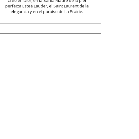
Creo en Dior, en la Santa Madre de la piel
perfecta Esteé Lauder, el Saint Laurent de la
elegancia y en el paraíso de La Prairie.