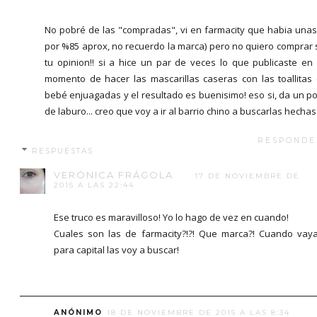
No pobré de las "compradas", vi en farmacity que habia unas
por %85 aprox, no recuerdo la marca) pero no quiero comprar 
tu opinion!! si a hice un par de veces lo que publicaste en
momento de hacer las mascarillas caseras con las toallitas
bebé enjuagadas y el resultado es buenisimo! eso si, da un p
de laburo... creo que voy a ir al barrio chino a buscarlas hechas
RESPONDE
RESPUESTAS
VERÓNICA FRÁGOLA
17 DE NOVIEMBRE DE
2015 A LAS 22:44
Ese truco es maravilloso! Yo lo hago de vez en cuando!
Cuales son las de farmacity?!?! Que marca?! Cuando vay
para capital las voy a buscar!
ANÓNIMO
18 DE NOVIEMBRE DE 2015 A LAS 8:34