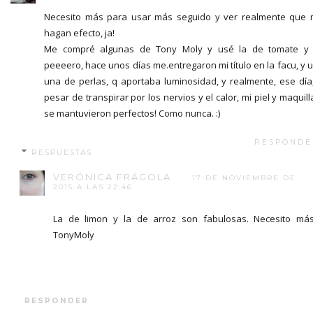
Necesito más para usar más seguido y ver realmente que
hagan efecto, ja!
Me compré algunas de Tony Moly y usé la de tomate y 
peeeero, hace unos días me.entregaron mi título en la facu, y 
una de perlas, q aportaba luminosidad, y realmente, ese día
pesar de transpirar por los nervios y el calor, mi piel y maquill
se mantuvieron perfectos! Como nunca. :)
RESPONDE
RESPUESTAS
VERÓNICA FRÁGOLA
17 DE NOVIEMBRE DE
2015 A LAS 22:46
La de limon y la de arroz son fabulosas. Necesito má
TonyMoly
RESPONDER