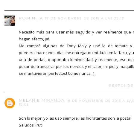
ROMINITA
17 DE NOVIEMBRE DE 2015 A LAS 22:13
Necesito más para usar más seguido y ver realmente que
hagan efecto, ja!
Me compré algunas de Tony Moly y usé la de tomate y 
peeeero, hace unos días me.entregaron mi título en la facu, y 
una de perlas, q aportaba luminosidad, y realmente, ese día
pesar de transpirar por los nervios y el calor, mi piel y maquill
se mantuvieron perfectos! Como nunca. :)
RESPONDE
MELANIE MIRANDA
18 DE NOVIEMBRE DE 2015 A LA
12:08
Son lo mejor, yo las uso siempre, las hidratantes son la posta!
Saludos Fruti!