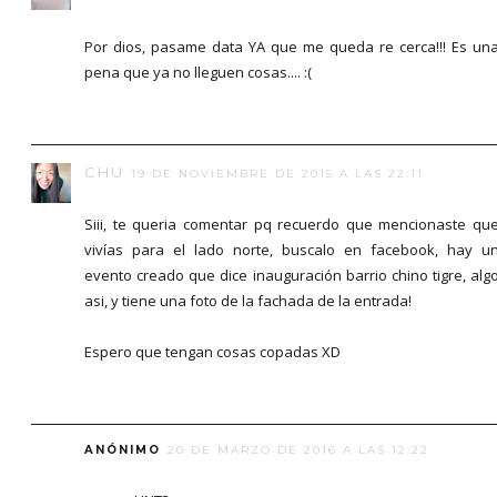
Por dios, pasame data YA que me queda re cerca!!! Es un
pena que ya no lleguen cosas.... :(
CHU
19 DE NOVIEMBRE DE 2015 A LAS 22:11
Siii, te queria comentar pq recuerdo que mencionaste qu
vivías para el lado norte, buscalo en facebook, hay u
evento creado que dice inauguración barrio chino tigre, alg
asi, y tiene una foto de la fachada de la entrada!
Espero que tengan cosas copadas XD
ANÓNIMO
20 DE MARZO DE 2016 A LAS 12:22