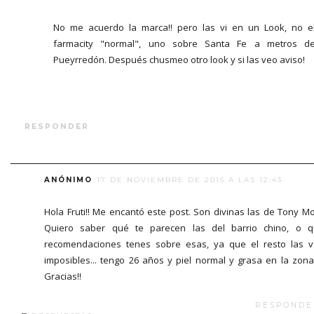
No me acuerdo la marca!! pero las vi en un Look, no e
farmacity "normal", uno sobre Santa Fe a metros d
Pueyrredón. Después chusmeo otro look y si las veo aviso!
RESPONDER
ANÓNIMO
17 DE NOVIEMBRE DE 2015 A LAS 12:43
Hola Fruti!! Me encantó este post. Son divinas las de Tony Mo
Quiero saber qué te parecen las del barrio chino, o 
recomendaciones tenes sobre esas, ya que el resto las 
imposibles... tengo 26 años y piel normal y grasa en la zona
Gracias!!
RESPONDE