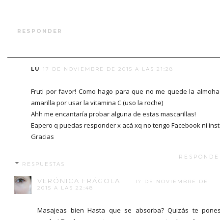
RESPONDER
LU
17 DE NOVIEMBRE DE 2015 A LAS 21:28
Fruti por favor! Como hago para que no me quede la almoh
amarilla por usar la vitamina C (uso la roche)
Ahh me encantaría probar alguna de estas mascarillas!
Eapero q puedas responder x acá xq no tengo Facebook ni ins
Gracias
RESPONDE
RESPUESTAS
VERÓNICA FRÁGOLA
17 DE NOVIEMBRE DE
2015 A LAS 22:48
Masajeas bien Hasta que se absorba? Quizás te pone