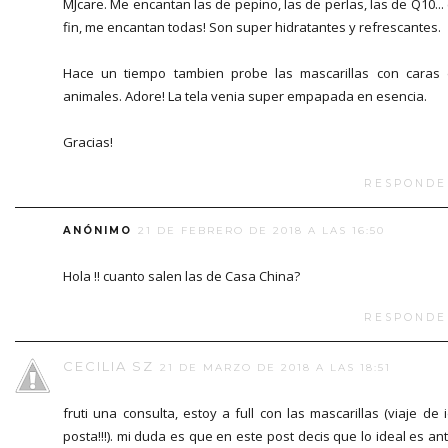
MJcare. Me encantan las de pepino, las de perlas, las de Q10...
fin, me encantan todas! Son super hidratantes y refrescantes.
Hace un tiempo tambien probe las mascarillas con caras
animales. Adore! La tela venia super empapada en esencia.
Gracias!
RESPONDE
ANÓNIMO
21 DE FEBRERO DE 2018 A LAS 16:50
Hola !! cuanto salen las de Casa China?
RESPONDE
CECILIA SZ
21 DE MARZO DE 2018 A LAS 18:51
fruti una consulta, estoy a full con las mascarillas (viaje de 
posta!!!). mi duda es que en este post decis que lo ideal es an