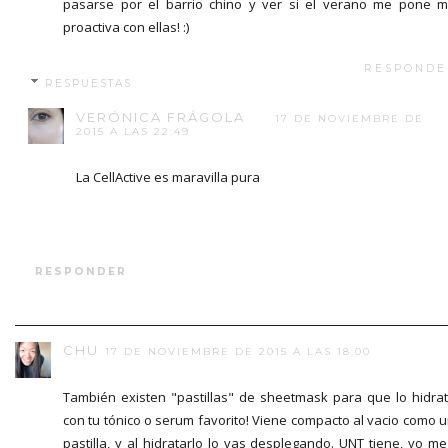
pasarse por el barrio chino y ver si el verano me pone 
proactiva con ellas! :)
RESPONDE
RESPUESTAS
VERÓNICA FRÁGOLA
17 DE NOVIEMBRE DE
2015 A LAS 22:49
La CellActive es maravilla pura
RESPONDER
CHU
17 DE NOVIEMBRE DE 2015 A LAS 18:00
También existen "pastillas" de sheetmask para que lo hidra
con tu tónico o serum favorito! Viene compacto al vacio como 
pastilla, y al hidratarlo lo vas desplegando. UNT tiene, yo me