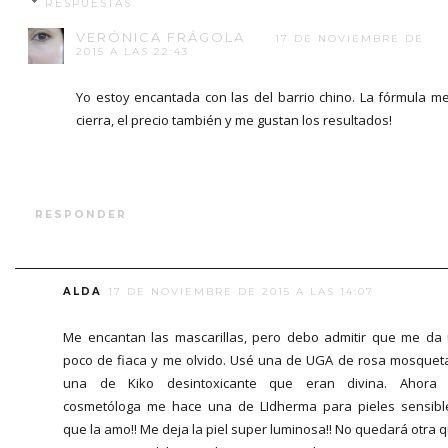
RESPUESTAS
VERÓNICA FRÁGOLA
17 DE NOVIEMBRE DE
2015 A LAS 22:43
Yo estoy encantada con las del barrio chino. La fórmula m
cierra, el precio también y me gustan los resultados!
RESPONDER
ALDA
17 DE NOVIEMBRE DE 2015 A LAS 14:07
Me encantan las mascarillas, pero debo admitir que me da
poco de fiaca y me olvido. Usé una de UGA de rosa mosquet
una de Kiko desintoxicante que eran divina. Ahora 
cosmetóloga me hace una de LIdherma para pieles sensibl
que la amo!! Me deja la piel super luminosa!! No quedará otra 