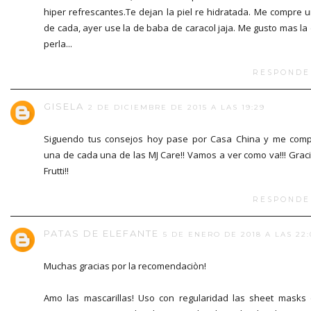
hiper refrescantes.Te dejan la piel re hidratada. Me compre 
de cada, ayer use la de baba de caracol jaja. Me gusto mas la
perla...
RESPONDE
GISELA
2 DE DICIEMBRE DE 2015 A LAS 19:29
Siguendo tus consejos hoy pase por Casa China y me com
una de cada una de las MJ Care!! Vamos a ver como va!!! Grac
Frutti!!
RESPONDE
PATAS DE ELEFANTE
5 DE ENERO DE 2018 A LAS 22:
Muchas gracias por la recomendaciòn!
Amo las mascarillas! Uso con regularidad las sheet masks