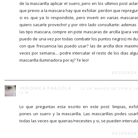
de la mascarilla aplicar el suero, pero en los ultimos post acla
que previo a la mascara hay que exfoliar. perdon que repregu
si es que ya lo respondiste, pero inverti en varias mascara
quiero sacarle provecho! y por otro lado consultarte: ademas
las tipo mascara, compre en pote mascaras de arcilla (para ver
puedo de una vez por todas combatir los puntos negros) mi d
con que frecuencia las puedo usar? las de arcilla dice maxim
veces por semana.... podre intercalar el resto de los dias alg
mascarilla iluminadora por ej? Te leo!
RESPONDE
VERÓNICA FRÁGOLA
22 DE MARZO DE 2018 A L
13:18
Lo que preguntas esta escrito en este post: limpias, exfol
pones un suero y la mascarilla. Las mascarillas podes usar
todas las veces que quieras/necesites y si, se pueden intercala
RESPONDE