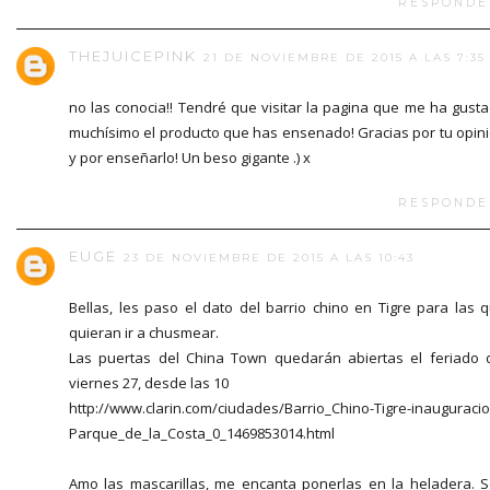
RESPONDE
THEJUICEPINK
21 DE NOVIEMBRE DE 2015 A LAS 7:35
no las conocia!! Tendré que visitar la pagina que me ha gust
muchísimo el producto que has ensenado! Gracias por tu opin
y por enseñarlo! Un beso gigante .) x
RESPONDE
EUGE
23 DE NOVIEMBRE DE 2015 A LAS 10:43
Bellas, les paso el dato del barrio chino en Tigre para las 
quieran ir a chusmear.
Las puertas del China Town quedarán abiertas el feriado 
viernes 27, desde las 10
http://www.clarin.com/ciudades/Barrio_Chino-Tigre-inauguracio
Parque_de_la_Costa_0_1469853014.html
Amo las mascarillas, me encanta ponerlas en la heladera. 