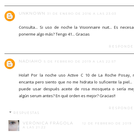
UNKNOWN
31 DE ENERO DE 2016 A LAS 23:03
Consulta... Si uso de noche la Visionnaire nuit... Es necesa
ponerme algo más? Tengo 41... Gracias
RESPONDE
NADIAHO
5 DE FEBRERO DE 2019 A LAS 22:57
Hola!! Por la noche uso Active C 10 de La Roche Posay,
encanta pero siento que no me hidrata lo suficiente la piel...
puede usar después aceite de rosa mosqueta o sería me
algún serum antes? En qué orden es mejor? Gracias!!
RESPONDE
RESPUESTAS
VERÓNICA FRÁGOLA
12 DE FEBRERO DE 2019
A LAS 21:22