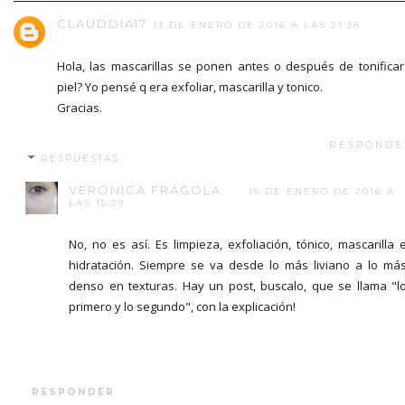
CLAUDDIA17
13 DE ENERO DE 2016 A LAS 21:38
Hola, las mascarillas se ponen antes o después de tonificar
piel? Yo pensé q era exfoliar, mascarilla y tonico.
Gracias.
RESPONDE
RESPUESTAS
VERÓNICA FRÁGOLA
15 DE ENERO DE 2016 A
LAS 15:39
No, no es así. Es limpieza, exfoliación, tónico, mascarilla 
hidratación. Siempre se va desde lo más liviano a lo má
denso en texturas. Hay un post, buscalo, que se llama "l
primero y lo segundo", con la explicación!
RESPONDER