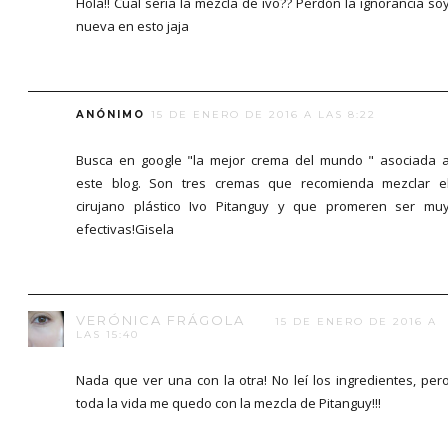
Hola!! Cual seria la mezcla de ivo?? Perdón la ignorancia so
nueva en esto jaja
ANÓNIMO
15 DE ENERO DE 2016 A LAS 8:22
Busca en google "la mejor crema del mundo " asociada 
este blog. Son tres cremas que recomienda mezclar e
cirujano plástico Ivo Pitanguy y que promeren ser mu
efectivas!Gisela
VERÓNICA FRÁGOLA
15 DE ENERO DE 2016 A
LAS 15:40
Nada que ver una con la otra! No leí los ingredientes, per
toda la vida me quedo con la mezcla de Pitanguy!!!