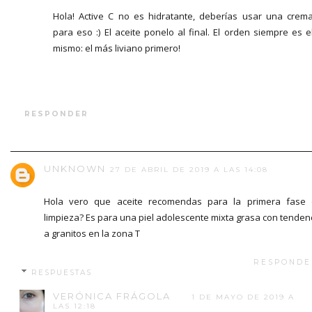
Hola! Active C no es hidratante, deberías usar una crem
para eso :) El aceite ponelo al final. El orden siempre es e
mismo: el más liviano primero!
RESPONDER
UNKNOWN
27 DE ABRIL DE 2019 A LAS 14:08
Hola vero que aceite recomendas para la primera fase
limpieza? Es para una piel adolescente mixta grasa con tenden
a granitos en la zona T
RESPONDE
RESPUESTAS
VERÓNICA FRÁGOLA
1 DE MAYO DE 2019 A
LAS 12:18