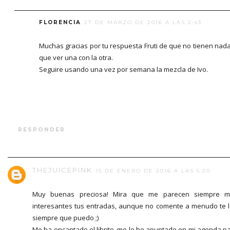
FLORENCIA
27 DE MARZO DE 2016 A LAS 2:43
Muchas gracias por tu respuesta Fruti de que no tienen nad
que ver una con la otra.
Seguire usando una vez por semana la mezcla de Ivo.
RESPONDER
THEJUICEPINK
15 DE ENERO DE 2016 A LAS 5:20
Muy buenas preciosa! Mira que me parecen siempre m
interesantes tus entradas, aunque no comente a menudo te 
siempre que puedo ;)
Me ha encantado el librito, me lo he apuntado en mi agenda p