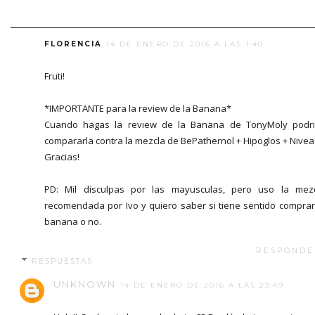
FLORENCIA
14 DE ENERO DE 2016 A LAS 1:40
Fruti!
*IMPORTANTE para la review de la Banana*
Cuando hagas la review de la Banana de TonyMoly podr
compararla contra la mezcla de BePathernol + Hipoglos + Nivea
Gracias!
PD: Mil disculpas por las mayusculas, pero uso la mez
recomendada por Ivo y quiero saber si tiene sentido comprar
banana o no.
RESPONDE
RESPUESTAS
UNKNOWN
14 DE ENERO DE 2016 A LAS 23:49