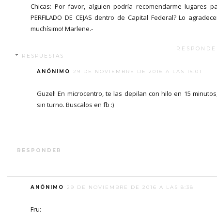
Chicas: Por favor, alguien podría recomendarme lugares p
PERFILADO DE CEJAS dentro de Capital Federal? Lo agradece
muchísimo! Marlene.-
RESPONDE
RESPUESTAS
ANÓNIMO
29 DE NOVIEMBRE DE 2016 A LAS 15:01
Guzel! En microcentro, te las depilan con hilo en 15 minutos
sin turno. Buscalos en fb :)
RESPONDER
ANÓNIMO
29 DE NOVIEMBRE DE 2016 A LAS 8:38
Fru: