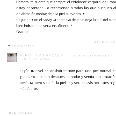
Primero, te cuento que compré el exfoliante corporal de Broo
estoy encantada. Lo recomiendo a todas las que busquen a
de abrasión media; deja la piel suavecita...!!
Segundo: Con el Spray Ureadin Go de Isdin deja la piel del cue
bien hidratada o sería insuficiente?
Gracias!
RESPONDE
RESPUESTAS
VERÓNICA FRÁGOLA
30 DE NOVIEMBRE DE
2016 A LAS 22:03
según tu nivel de deshidratación! para una piel normal e
genial. Yo la usaba después de nadar y sentía la hidratació
perfecta, pero si tenés la piel muy seca quizás necesites alg
más fuerte.
RESPONDER