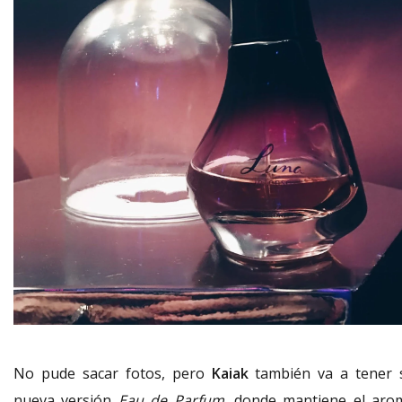
No pude sacar fotos, pero
Kaiak
también va a tener 
nueva versión
Eau de Parfum
, donde mantiene el aro