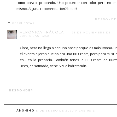
como para ir probando. Uso protector con color pero no es
mismo. Alguna recomendacion? beso!!
RESPONDE
RESPUESTAS
VERÓNICA FRÁGOLA
25 DE NOVIEMBRE DE
2019 A LAS 18:50
Claro, pero no llega a ser una base porque es más liviana. E
el evento dijeron que no era una BB Cream, pero para mi si l
es... Yo lo probaría. También tenes la BB Cream de Burt
Bees, es satinada, tiene SPF e hidratación.
RESPONDER
ANÓNIMO
8 DE ENERO DE 2020 A LAS 16:16