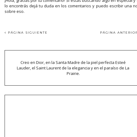
¡Hola, gracias por tu comentario! Si estás buscando algo en especial y
lo encontrás dejá tu duda en los comentarios y puedo escribir una n
sobre eso.
PÁGINA SIGUIENTE
PÁGINA ANTERI
Creo en Dior, en la Santa Madre de la piel perfecta Esteé
Lauder, el Saint Laurent de la elegancia y en el paraíso de La
Prairie.