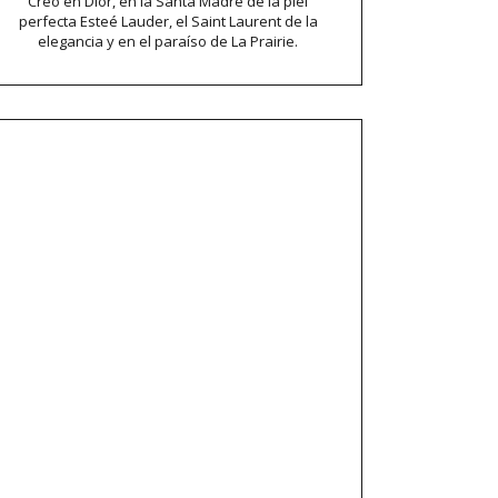
Creo en Dior, en la Santa Madre de la piel
perfecta Esteé Lauder, el Saint Laurent de la
elegancia y en el paraíso de La Prairie.