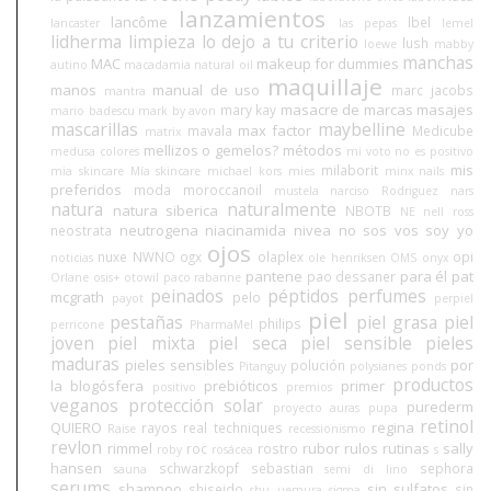
lanzamientos
lancôme
lbel
lancaster
las pepas
lemel
lidherma
limpieza
lo dejo a tu criterio
lush
loewe
mabby
manchas
MAC
makeup for dummies
autino
macadamia natural oil
maquillaje
manos
manual de uso
marc jacobs
mantra
masacre de marcas
masajes
mary kay
mario badescu
mark by avon
mascarillas
maybelline
max factor
mavala
Medicube
matrix
mellizos o gemelos?
métodos
medusa colores
mi voto no es positivo
mis
milaborit
mia skincare
Mía skincare
michael kors
mies
minx nails
preferidos
moda
moroccanoil
mustela
narciso Rodriguez
nars
natura
naturalmente
natura siberica
NBOTB
NE
nell ross
neutrogena
niacinamida
nivea
no sos vos soy yo
neostrata
ojos
nuxe
NWNO
ogx
olaplex
opi
noticias
ole henriksen
OMS
onyx
pantene
para él
pat
pao dessaner
Orlane
osis+
otowil
paco rabanne
peinados
péptidos
perfumes
mcgrath
pelo
payot
perpiel
piel
pestañas
piel grasa
piel
philips
perricone
PharmaMel
joven
piel mixta
piel seca
piel sensible
pieles
maduras
pieles sensibles
por
polución
Pitanguy
polysianes
ponds
productos
la blogósfera
prebióticos
primer
positivo
premios
veganos
protección solar
purederm
proyecto auras
pupa
retinol
QUIERO
regina
rayos
real techniques
Raise
recessionismo
revlon
rimmel
rubor
rulos
rutinas
sally
roc
rostro
roby
rosácea
s
hansen
schwarzkopf
sebastian
sephora
sauna
semi di lino
serums
shampoo
sin sulfatos
shiseido
sin
shu uemura
sigma