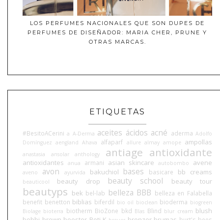
LOS PERFUMES NACIONALES QUE SON DUPES DE
PERFUMES DE DISEÑADOR: MARIA CHER, PRUNE Y
OTRAS MARCAS.
ETIQUETAS
aceites
ácidos
acné
#BesitoACerini
aderma
a
A-Derma
Adolfo
ampollas
alfaparf
Domínguez
aengland
Ahava
allure
almay
amope
antiage
antioxidante
anastasia
ansolar
anthology
antioxidantes
asian skincare
avene
armani
anua
autobombo
avon
bases
bakuchiol
bb creams
basicare
aveno
ayurvida
beauty school
beauty drop
beauty tour
beauticool
beautyps
belleza BBB
bek
bel-lab
belleza en Falabella
biblias
benefit
benetton
biferdil
bioderma
bio oil
bioclean
biogreen
blush
biotherm
BioZone
bkd
Blind
Biolage
bioterra
Blas
blur cream
bobbi brown
booster
Boti-K
bronzer
brumas
burt's bees
breuer