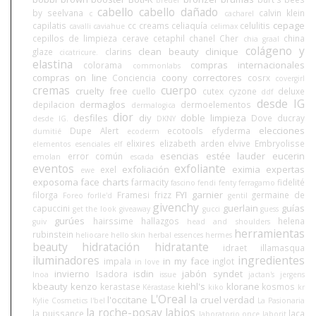
cabello
cabello dañado
by seelvana
calvin klein
c
cacharel
cepage
capilatis
cc creams
celiaquía
celulitis
cavalli
caviahue
celimax
cepillos de limpieza
cerave
cetaphil
chanel
Cher
china
chia graal
colágeno y
clean beauty
clinique
glaze
clarins
cicatricure.
elastina
compras internacionales
colorama
commonlabs
compras on line
coony
correctores
Conciencia
cosrx
covergirl
cremas
cuerpo
cruelty free
cuello
cutex
cyzone
deluxe
ddf
desde IG
dermaglos
depilacion
dermoelementos
dermalogica
dior
desfiles
diy
doble limpieza
Dove
ducray
desde IG.
DKNY
elecciones
Dupe Alert
ecotools
efyderma
dumitié
ecoderm
elixires
elizabeth arden
elvive
Embryolisse
elementos esenciales
elf
esencias
estée lauder
eucerin
error común
emolan
escada
eventos
exfoliante
exfoliación
eximia
expertas
exel
ewe
exposoma
face charts
farmacity
fidelité
fascino
fendi
fenty
ferragamo
FYI
garnier
filorga
Framesi
frizz
germaine de
Foreo
forlle'd
gentil
givenchy
guerlain
guías
capuccini
get the look
giveaway
gucci
guess
gurúes
hairssime
hallazgos
helena
guiv
head and shoulders
herramientas
rubinstein
heliocare
hello skin
herbal essences
hermes
beauty
hidratación
hidratante
idraet
illamasqua
iluminadores
ingredientes
in my face
impala
inglot
in love
invierno
isdin
jabón syndet
Isadora
Inoa
issue
jactan's
jergens
kbeauty
kenzo
kiehl's
klorane
kerastase
kosmos
Kérastase
kiko
kr
L'Oreal
l'occitane
la cruel verdad
Kylie Cosmetics
l'bel
La Pasionaria
la roche-posay
labios
la puissance
laca
laboratorio once
laborit