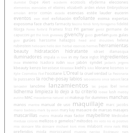
elecciones
Dupe Alert
ecotools
efyderma
dumitié
ecoderm
elixires
elizabeth arden
elvive
Embryolisse
elementos esenciales
elf
esencias
estée lauder
eucerin
error común
emolan
escada
eventos
exfoliante
exfoliación
eximia
expertas
exel
ewe
exposoma
face charts
farmacity
fidelité
fascino
fendi
fenty
ferragamo
FYI
garnier
filorga
Framesi
frizz
germaine de
Foreo
forlle'd
gentil
givenchy
guerlain
guías
capuccini
get the look
giveaway
gucci
guess
gurúes
hairssime
hallazgos
helena
guiv
head and shoulders
herramientas
rubinstein
heliocare
hello skin
herbal essences
hermes
beauty
hidratación
hidratante
idraet
illamasqua
iluminadores
ingredientes
in my face
impala
inglot
in love
invierno
isdin
jabón syndet
Isadora
Inoa
issue
jactan's
jergens
kbeauty
kenzo
kiehl's
klorane
kerastase
kosmos
Kérastase
kiko
kr
L'Oreal
l'occitane
la cruel verdad
Kylie Cosmetics
l'bel
La Pasionaria
la roche-posay
labios
la puissance
laca
laboratorio once
laborit
lanzamientos
lancôme
lbel
lancaster
las pepas
lemel
lidherma
limpieza
lo dejo a tu criterio
lush
loewe
mabby
manchas
MAC
makeup for dummies
autino
macadamia natural oil
maquillaje
manos
manual de uso
marc jacobs
mantra
masacre de marcas
masajes
mary kay
mario badescu
mark by avon
mascarillas
maybelline
max factor
mavala
Medicube
matrix
mellizos o gemelos?
métodos
medusa colores
mi voto no es positivo
mis
milaborit
mia skincare
Mía skincare
michael kors
mies
minx nails
preferidos
moda
moroccanoil
mustela
narciso Rodriguez
nars