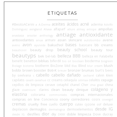
ETIQUETAS
aceites
ácidos
acné
#BesitoACerini
aderma
a
A-Derma
Adolfo
ampollas
alfaparf
Domínguez
aengland
Ahava
allure
almay
amope
antiage
antioxidante
anastasia
ansolar
anthology
antioxidantes
asian skincare
avene
armani
anua
autobombo
avon
bases
bakuchiol
bb creams
basicare
aveno
ayurvida
beauty school
beauty drop
beauty tour
beauticool
beautyps
belleza BBB
bek
bel-lab
belleza en Falabella
biblias
benefit
benetton
biferdil
bioderma
bio oil
bioclean
biogreen
blush
biotherm
BioZone
bkd
Blind
Biolage
bioterra
Blas
blur cream
bobbi brown
booster
Boti-K
bronzer
brumas
burt's bees
breuer
cabello
cabello dañado
by seelvana
calvin klein
c
cacharel
cepage
capilatis
cc creams
celiaquía
celulitis
cavalli
caviahue
celimax
cepillos de limpieza
cerave
cetaphil
chanel
Cher
china
chia graal
colágeno y
clean beauty
clinique
glaze
clarins
cicatricure.
elastina
compras internacionales
colorama
commonlabs
compras on line
coony
correctores
Conciencia
cosrx
covergirl
cremas
cuerpo
cruelty free
cuello
cutex
cyzone
deluxe
ddf
desde IG
dermaglos
depilacion
dermoelementos
dermalogica
dior
desfiles
diy
doble limpieza
Dove
ducray
desde IG.
DKNY