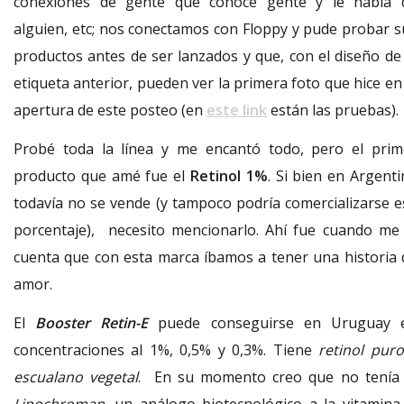
conexiones de gente que conoce gente y le habla 
alguien, etc; nos conectamos con Floppy y pude probar s
productos antes de ser lanzados y que, con el diseño de 
etiqueta anterior, pueden ver la primera foto que hice en
apertura de este posteo (en
este link
están las pruebas).
Probé toda la línea y me encantó todo, pero el prim
producto que amé fue el
Retinol 1%
. Si bien en Argenti
todavía no se vende (y tampoco podría comercializarse e
porcentaje), necesito mencionarlo. Ahí fue cuando me 
cuenta que con esta marca íbamos a tener una historia 
amor.
El
Booster Retin-E
puede conseguirse en Uruguay 
concentraciones al 1%, 0,5% y 0,3%. Tiene
retinol puro
escualano vegetal
. En su momento creo que no tenía 
Lipochroman
, un análogo biotecnológico a la vitamina 