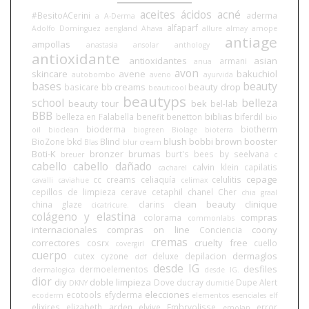
aceites
ácidos
acné
#BesitoACerini
aderma
a
A-Derma
alfaparf
Adolfo Domínguez
aengland
Ahava
allure
almay
amope
antiage
ampollas
anastasia
ansolar
anthology
antioxidante
antioxidantes
asian
armani
anua
avon
skincare
avene
bakuchiol
autobombo
aveno
ayurvida
bases
beauty
bb creams
beauty drop
basicare
beauticool
beautyps
school
belleza
beauty tour
bek
bel-lab
BBB
biblias
belleza en Falabella
benefit
benetton
biferdil
bio
bioderma
biotherm
oil
bioclean
biogreen
Biolage
bioterra
blush
bobbi brown
booster
BioZone
bkd
Blind
Blas
blur cream
Boti-K
bronzer
brumas
burt's bees
by seelvana
breuer
c
cabello
cabello dañado
calvin klein
capilatis
cacharel
cepage
cc creams
celiaquía
celulitis
cavalli
caviahue
celimax
cepillos de limpieza
cerave
cetaphil
chanel
Cher
chia graal
clean beauty
clinique
china glaze
clarins
cicatricure.
colágeno y elastina
compras
colorama
commonlabs
internacionales
compras on line
coony
Conciencia
cremas
correctores
cruelty free
cosrx
cuello
covergirl
cuerpo
dermaglos
cutex
cyzone
deluxe
depilacion
ddf
desde IG
desfiles
dermoelementos
dermalogica
desde IG.
dior
diy
doble limpieza
Dove
ducray
Dupe Alert
DKNY
dumitié
elecciones
ecotools
efyderma
ecoderm
elementos esenciales
elf
elixires
elizabeth arden
elvive
Embryolisse
error
emolan