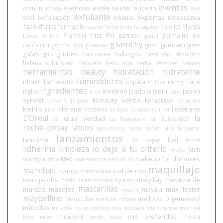
eventos
esencias
estée lauder
eucerin
común
escada
ewe
exfoliante
exfoliación
eximia
expertas
exposoma
exel
face charts
farmacity
fidelité
filorga
fascino
fendi
fenty
ferragamo
FYI
garnier
Framesi
frizz
germaine de
Foreo
forlle'd
gentil
givenchy
guerlain
capuccini
get the look
giveaway
gucci
guess
guías
gurúes
hairssime
hallazgos
guiv
head and shoulders
helena rubinstein
heliocare
hello skin
herbal essences
hermes
herramientas beauty
hidratación
hidratante
iluminadores
in my face
idraet
illamasqua
impala
in love
ingredientes
invierno
isdin
jabón
inglot
Isadora
Inoa
issue
syndet
kbeauty
kenzo
kerastase
jactan's
jergens
Kérastase
kiehl's
klorane
l'occitane
kosmos
kiko
kr
Kylie Cosmetics
l'bel
L'Oreal
la
la cruel verdad
la puissance
La Pasionaria
roche-posay
labios
laca
laboratorio once
laborit
lancaster
lanzamientos
lancôme
lbel
las pepas
lemel
lidherma
limpieza
lo dejo a tu criterio
lush
loewe
MAC
makeup for dummies
mabby autino
macadamia natural oil
maquillaje
manchas
manos
manual de uso
mantra
masacre de
marc jacobs
mary kay
mario badescu
mark by avon
mascarillas
marcas
masajes
max factor
mavala
matrix
maybelline
mellizos o gemelos?
Medicube
medusa colores
métodos
mi voto no es positivo
mia skincare
Mía skincare
michael
mis preferidos
milaborit
moda
kors
mies
minx nails