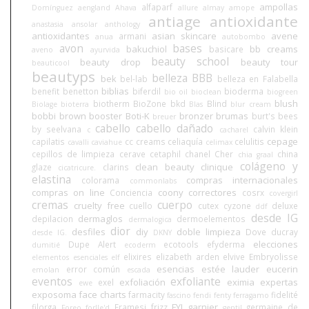
ampollas
alfaparf
Domínguez
aengland
Ahava
allure
almay
amope
antiage
antioxidante
anastasia
ansolar
anthology
antioxidantes
asian skincare
avene
armani
anua
autobombo
avon
bases
bakuchiol
bb creams
basicare
aveno
ayurvida
beauty school
beauty drop
beauty tour
beauticool
beautyps
belleza BBB
bek
bel-lab
belleza en Falabella
biblias
benefit
benetton
biferdil
bioderma
bio oil
bioclean
biogreen
blush
biotherm
BioZone
bkd
Blind
Biolage
bioterra
Blas
blur cream
bobbi brown
booster
Boti-K
bronzer
brumas
burt's bees
breuer
cabello
cabello dañado
by seelvana
calvin klein
c
cacharel
cepage
capilatis
cc creams
celiaquía
celulitis
cavalli
caviahue
celimax
cepillos de limpieza
cerave
cetaphil
chanel
Cher
china
chia graal
colágeno y
clean beauty
clinique
glaze
clarins
cicatricure.
elastina
compras internacionales
colorama
commonlabs
compras on line
coony
correctores
Conciencia
cosrx
covergirl
cremas
cuerpo
cruelty free
cuello
cutex
cyzone
deluxe
ddf
desde IG
dermaglos
depilacion
dermoelementos
dermalogica
dior
desfiles
diy
doble limpieza
Dove
ducray
desde IG.
DKNY
elecciones
Dupe Alert
ecotools
efyderma
dumitié
ecoderm
elixires
elizabeth arden
elvive
Embryolisse
elementos esenciales
elf
esencias
estée lauder
eucerin
error común
emolan
escada
eventos
exfoliante
exfoliación
eximia
expertas
exel
ewe
exposoma
face charts
farmacity
fidelité
fascino
fendi
fenty
ferragamo
FYI
garnier
filorga
Framesi
frizz
germaine de
Foreo
forlle'd
gentil