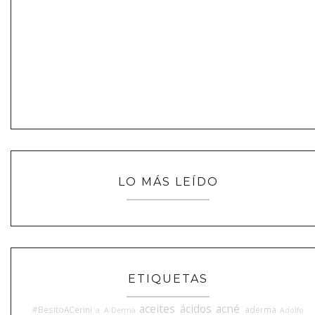
LO MÁS LEÍDO
ETIQUETAS
aceites
ácidos
acné
#BesitoACerini
aderma
a
A-Derma
Adolfo