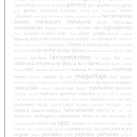
givenchy
guerlain
guías
capuccini
get the look
giveaway
gucci
guess
gurúes
hairssime
hallazgos
helena
guiv
head and shoulders
herramientas
rubinstein
heliocare
hello skin
herbal essences
hermes
beauty
hidratación
hidratante
idraet
illamasqua
iluminadores
ingredientes
in my face
impala
inglot
in love
invierno
isdin
jabón syndet
Isadora
Inoa
issue
jactan's
jergens
kbeauty
kenzo
kiehl's
klorane
kerastase
kosmos
Kérastase
kiko
kr
L'Oreal
l'occitane
la cruel verdad
Kylie Cosmetics
l'bel
La Pasionaria
la roche-posay
labios
la puissance
laca
laboratorio once
laborit
lanzamientos
lancôme
lbel
lancaster
las pepas
lemel
lidherma
limpieza
lo dejo a tu criterio
lush
loewe
mabby
manchas
MAC
makeup for dummies
autino
macadamia natural oil
maquillaje
manos
manual de uso
marc jacobs
mantra
masacre de marcas
masajes
mary kay
mario badescu
mark by avon
mascarillas
maybelline
max factor
mavala
Medicube
matrix
mellizos o gemelos?
métodos
medusa colores
mi voto no es positivo
mis
milaborit
mia skincare
Mía skincare
michael kors
mies
minx nails
preferidos
moda
moroccanoil
mustela
narciso Rodriguez
nars
natura
naturalmente
natura siberica
NBOTB
NE
nell ross
neutrogena
niacinamida
nivea
no sos vos soy yo
neostrata
ojos
nuxe
NWNO
ogx
olaplex
opi
noticias
ole henriksen
OMS
onyx
pantene
para él
pat
pao dessaner
Orlane
osis+
otowil
paco rabanne
peinados
péptidos
perfumes
mcgrath
pelo
payot
perpiel