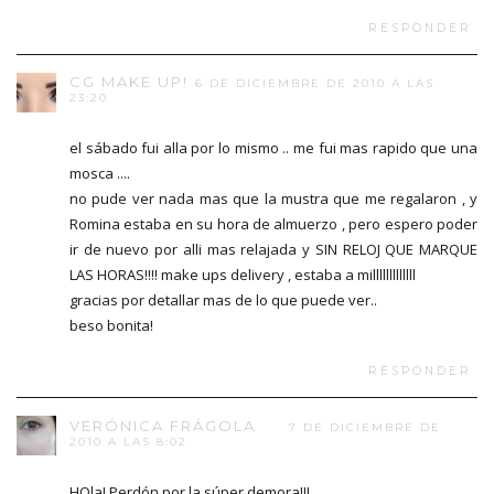
RESPONDER
CG MAKE UP!
6 DE DICIEMBRE DE 2010 A LAS
23:20
el sábado fui alla por lo mismo .. me fui mas rapido que una
mosca ....
no pude ver nada mas que la mustra que me regalaron , y
Romina estaba en su hora de almuerzo , pero espero poder
ir de nuevo por alli mas relajada y SIN RELOJ QUE MARQUE
LAS HORAS!!!! make ups delivery , estaba a milllllllllllll
gracias por detallar mas de lo que puede ver..
beso bonita!
RESPONDER
VERÓNICA FRÁGOLA
7 DE DICIEMBRE DE
2010 A LAS 8:02
HOla! Perdón por la súper demora!!!