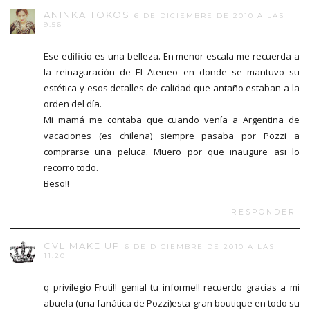
ANINKA TOKOS
6 DE DICIEMBRE DE 2010 A LAS
9:56
Ese edificio es una belleza. En menor escala me recuerda a
la reinaguración de El Ateneo en donde se mantuvo su
estética y esos detalles de calidad que antaño estaban a la
orden del día.
Mi mamá me contaba que cuando venía a Argentina de
vacaciones (es chilena) siempre pasaba por Pozzi a
comprarse una peluca. Muero por que inaugure asi lo
recorro todo.
Beso!!
RESPONDER
CVL MAKE UP
6 DE DICIEMBRE DE 2010 A LAS
11:20
q privilegio Fruti!! genial tu informe!! recuerdo gracias a mi
abuela (una fanática de Pozzi)esta gran boutique en todo su