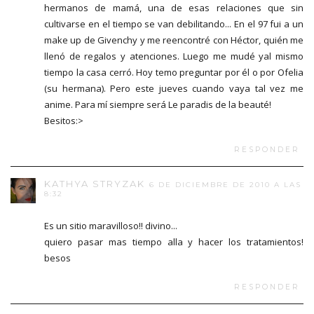
hermanos de mamá, una de esas relaciones que sin
cultivarse en el tiempo se van debilitando... En el 97 fui a un
make up de Givenchy y me reencontré con Héctor, quién me
llenó de regalos y atenciones. Luego me mudé yal mismo
tiempo la casa cerró. Hoy temo preguntar por él o por Ofelia
(su hermana). Pero este jueves cuando vaya tal vez me
anime. Para mí siempre será Le paradis de la beauté!
Besitos:>
RESPONDER
KATHYA STRYZAK
6 DE DICIEMBRE DE 2010 A LAS
8:32
Es un sitio maravilloso!! divino...
quiero pasar mas tiempo alla y hacer los tratamientos!
besos
RESPONDER