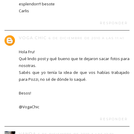
esplendorr!! besote
Carlis
RESPONDER
VOGA.CHIC
6 DE DICIEMBRE DE 2010 A LAS 11:41
Hola Fru!
Qué lindo post y qué bueno que te dejaron sacar fotos para
nosotras.
Sabés que yo tenía la idea de que vos habías trabajado
para Pozzi, no sé de dónde lo saqué.
Besos!
@VogaChic
RESPONDER
VANDA