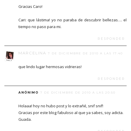
Gracias Caro!
Cari: que lástima! yo no paraba de descubrir bellezas…. el
tiempo no paso para mi.
RESPONDER
MARCELINA
7 DE DICIEMBRE DE 2010 A LAS 17:40
que lindo lugar hermosas vidrieras!
RESPONDER
ANÓNIMO
7 DE DICIEMBRE DE 2010 A LAS 20:50
Holaaa! hoy no hubo post y lo extrañé, snif snif!
Gracias por este blog fabuloso al que ya sabes, soy adicta.
Guada.