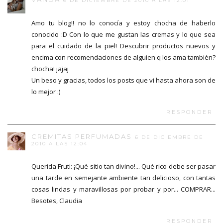
6 DE DICIEMBRE DE 2010 A LAS 12:01
Amo tu blog!! no lo conocía y estoy chocha de haberlo
conocido :D Con lo que me gustan las cremas y lo que sea
para el cuidado de la piel! Descubrir productos nuevos y
encima con recomendaciones de alguien q los ama también?
chocha! jajaj
Un beso y gracias, todos los posts que vi hasta ahora son de
lo mejor :)
RESPONDER
CREMITAS PERFUMADAS
6 DE DICIEMBRE DE
2010 A LAS 12:04
Querida Fruti: ¡Qué sitio tan divino!... Qué rico debe ser pasar
una tarde en semejante ambiente tan delicioso, con tantas
cosas lindas y maravillosas por probar y por... COMPRAR...
Besotes, Claudia
RESPONDER