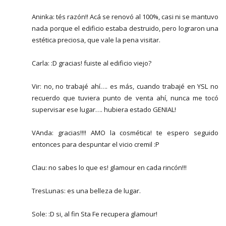
Aninka: tés razón!! Acá se renovó al 100%, casi ni se mantuvo
nada porque el edificio estaba destruido, pero lograron una
estética preciosa, que vale la pena visitar.
Carla: :D gracias! fuiste al edificio viejo?
Vir: no, no trabajé ahí…. es más, cuando trabajé en YSL no
recuerdo que tuviera punto de venta ahí, nunca me tocó
supervisar ese lugar…. hubiera estado GENIAL!
VAnda: gracias!!!! AMO la cosmética! te espero seguido
entonces para despuntar el vicio cremil :P
Clau: no sabes lo que es! glamour en cada rincón!!!
TresLunas: es una belleza de lugar.
Sole: :D si, al fin Sta Fe recupera glamour!