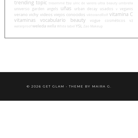
trending topic
tsu
tresemmé
ulric de varens
ultra beauty
umbrella
uñas
universo garden angels
urban decay
usados
veganis
v
vitamina C
verano
vichy
videos
viejos conocidos
viktorandRolf
vitaminas
vocabulario beauty
vogue cosméticos
vz
weleda
YSL
wella
waterproof
White label
Zao Makeup
©
2026
GET GLAM
• THEME BY
MAIRA G.