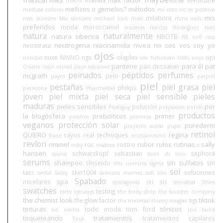
max factor
mavala
Medicube
matrix
mellizos o gemelos?
métodos
medusa colores
mi voto no es positivo
mis
milaborit
mia skincare
Mía skincare
michael kors
mies
minx nails
preferidos
moda
moroccanoil
mustela
narciso Rodriguez
nars
natura
naturalmente
natura siberica
NBOTB
NE
nell ross
neutrogena
niacinamida
nivea
no sos vos soy yo
neostrata
ojos
nuxe
NWNO
ogx
olaplex
opi
noticias
ole henriksen
OMS
onyx
pantene
para él
pat
pao dessaner
Orlane
osis+
otowil
paco rabanne
peinados
péptidos
perfumes
mcgrath
pelo
payot
perpiel
piel
pestañas
piel grasa
piel
philips
perricone
PharmaMel
joven
piel mixta
piel seca
piel sensible
pieles
maduras
pieles sensibles
por
polución
Pitanguy
polysianes
ponds
productos
la blogósfera
prebióticos
primer
positivo
premios
veganos
protección solar
purederm
proyecto auras
pupa
retinol
QUIERO
regina
rayos
real techniques
Raise
recessionismo
revlon
rimmel
rubor
rulos
rutinas
sally
roc
rostro
roby
rosácea
s
hansen
schwarzkopf
sebastian
sephora
sauna
semi di lino
serums
shampoo
sin sulfatos
shiseido
sin
shu uemura
sigma
sol
tacc
skin1004
soluciones
sinful
Sisley
skincare memes
sofí klei
Spabado
spa
micelares
sri sri
spatagonia
stendhal
StIves
swatches
testing
tarte
tatuajes
the body shop
the booster company
the chemist look
tiktok
the glow factor
tigi
the minimal
thierry mugler
tinturas
tónicos
todo moda
tom ford
tio nacho
too faced
toqueteando
tratamientos
tratamientos capilares
Tous