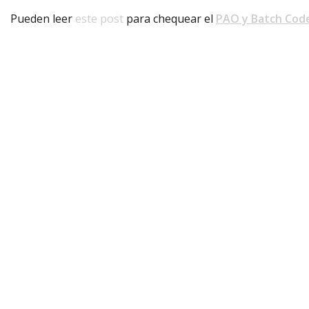
Pueden leer
este post
para chequear el
PAO y Batch Cod