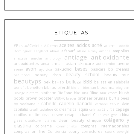
ETIQUETAS
aceites
ácidos
acné
#BesitoACerini
aderma
a
A-Derma
Adolfo
ampollas
alfaparf
Domínguez
aengland
Ahava
allure
almay
amope
antiage
antioxidante
anastasia
ansolar
anthology
antioxidantes
asian skincare
avene
armani
anua
autobombo
avon
bases
bakuchiol
bb creams
basicare
aveno
ayurvida
beauty school
beauty drop
beauty tour
beauticool
beautyps
belleza BBB
bek
bel-lab
belleza en Falabella
biblias
benefit
benetton
biferdil
bioderma
bio oil
bioclean
biogreen
blush
biotherm
BioZone
bkd
Blind
Biolage
bioterra
Blas
blur cream
bobbi brown
booster
Boti-K
bronzer
brumas
burt's bees
breuer
cabello
cabello dañado
by seelvana
calvin klein
c
cacharel
cepage
capilatis
cc creams
celiaquía
celulitis
cavalli
caviahue
celimax
cepillos de limpieza
cerave
cetaphil
chanel
Cher
china
chia graal
colágeno y
clean beauty
clinique
glaze
clarins
cicatricure.
elastina
compras internacionales
colorama
commonlabs
compras on line
coony
correctores
Conciencia
cosrx
covergirl