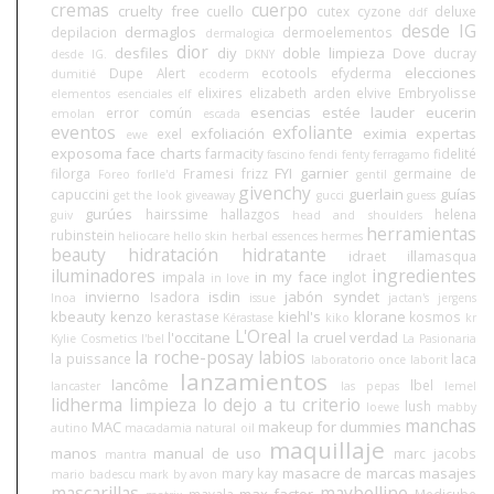
cremas
cuerpo
cruelty free
cuello
cutex
cyzone
deluxe
ddf
desde IG
dermaglos
depilacion
dermoelementos
dermalogica
dior
desfiles
diy
doble limpieza
Dove
ducray
desde IG.
DKNY
elecciones
Dupe Alert
ecotools
efyderma
dumitié
ecoderm
elixires
elizabeth arden
elvive
Embryolisse
elementos esenciales
elf
esencias
estée lauder
eucerin
error común
emolan
escada
eventos
exfoliante
exfoliación
eximia
expertas
exel
ewe
exposoma
face charts
farmacity
fidelité
fascino
fendi
fenty
ferragamo
FYI
garnier
filorga
Framesi
frizz
germaine de
Foreo
forlle'd
gentil
givenchy
guerlain
guías
capuccini
get the look
giveaway
gucci
guess
gurúes
hairssime
hallazgos
helena
guiv
head and shoulders
herramientas
rubinstein
heliocare
hello skin
herbal essences
hermes
beauty
hidratación
hidratante
idraet
illamasqua
iluminadores
ingredientes
in my face
impala
inglot
in love
invierno
isdin
jabón syndet
Isadora
Inoa
issue
jactan's
jergens
kbeauty
kenzo
kiehl's
klorane
kerastase
kosmos
Kérastase
kiko
kr
L'Oreal
l'occitane
la cruel verdad
Kylie Cosmetics
l'bel
La Pasionaria
la roche-posay
labios
la puissance
laca
laboratorio once
laborit
lanzamientos
lancôme
lbel
lancaster
las pepas
lemel
lidherma
limpieza
lo dejo a tu criterio
lush
loewe
mabby
manchas
MAC
makeup for dummies
autino
macadamia natural oil
maquillaje
manos
manual de uso
marc jacobs
mantra
masacre de marcas
masajes
mary kay
mario badescu
mark by avon
mascarillas
maybelline