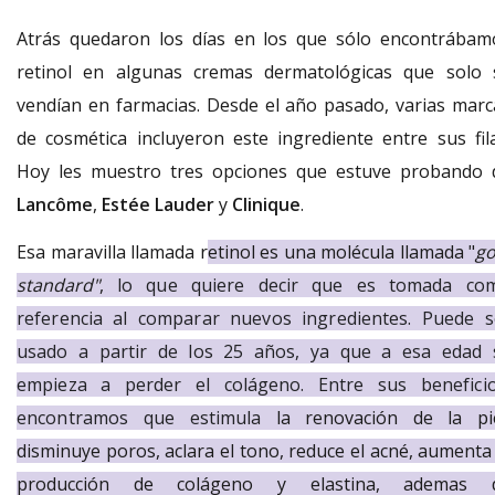
Atrás quedaron los días en los que sólo encontrábam
retinol en algunas cremas dermatológicas que solo 
vendían en farmacias. Desde el año pasado, varias marc
de cosmética incluyeron este ingrediente entre sus fila
Hoy les muestro tres opciones que estuve probando 
Lancôme
,
Estée Lauder
y
Clinique
.
Esa maravilla llamada r
etinol es una molécula llamada "
go
standard"
,
lo que quiere decir que es tomada co
referencia al comparar nuevos ingredientes. Puede s
usado a partir de los 25 años, ya que a esa edad 
empieza a perder el colágeno. Entre sus beneficio
encontramos que estimula
la renovación de la pie
disminuye poros, aclara el tono, reduce el acné, aumenta 
producción de colágeno y elastina, ademas 