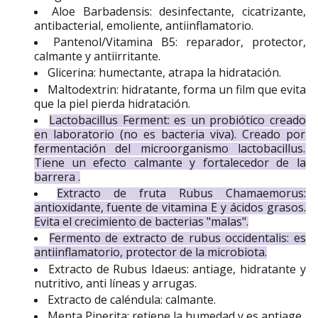
Aloe Barbadensis: desinfectante, cicatrizante,
antibacterial, emoliente, antiinflamatorio.
Pantenol/Vitamina B5: reparador, protector,
calmante y antiirritante.
Glicerina: humectante, atrapa la hidratación.
Maltodextrin: hidratante, forma un film que evita
que la piel pierda hidratación.
Lactobacillus Ferment: es un probiótico creado
en laboratorio (no es bacteria viva). Creado por
fermentación del microorganismo lactobacillus.
Tiene un efecto calmante y fortalecedor de la
barrera .
Extracto de fruta Rubus Chamaemorus:
antioxidante, fuente de vitamina E y ácidos grasos.
Evita el crecimiento de bacterias "malas".
Fermento de extracto de rubus occidentalis: es
antiinflamatorio, protector de la microbiota.
Extracto de Rubus Idaeus: antiage, hidratante y
nutritivo, anti líneas y arrugas.
Extracto de caléndula: calmante.
Menta Piperita: retiene la humedad y es antiage.