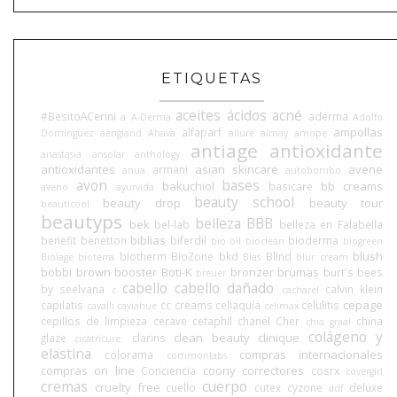
ETIQUETAS
aceites
ácidos
acné
#BesitoACerini
aderma
a
A-Derma
Adolfo
ampollas
alfaparf
Domínguez
aengland
Ahava
allure
almay
amope
antiage
antioxidante
anastasia
ansolar
anthology
antioxidantes
asian skincare
avene
armani
anua
autobombo
avon
bases
bakuchiol
bb creams
basicare
aveno
ayurvida
beauty school
beauty drop
beauty tour
beauticool
beautyps
belleza BBB
bek
bel-lab
belleza en Falabella
biblias
benefit
benetton
biferdil
bioderma
bio oil
bioclean
biogreen
blush
biotherm
BioZone
bkd
Blind
Biolage
bioterra
Blas
blur cream
bobbi brown
booster
Boti-K
bronzer
brumas
burt's bees
breuer
cabello
cabello dañado
by seelvana
calvin klein
c
cacharel
cepage
capilatis
cc creams
celiaquía
celulitis
cavalli
caviahue
celimax
cepillos de limpieza
cerave
cetaphil
chanel
Cher
china
chia graal
colágeno y
clean beauty
clinique
glaze
clarins
cicatricure.
elastina
compras internacionales
colorama
commonlabs
compras on line
coony
correctores
Conciencia
cosrx
covergirl
cremas
cuerpo
cruelty free
cuello
cutex
cyzone
deluxe
ddf