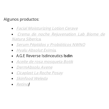
Algunos productos:
Facial Moisturizing Lotion Cerave
Crema de noche Rejuvenation Lab Biome de
Natura Siberica
.
Serum Péptidos y Probióticos NWNO
Hyalu Absolut Eximia
.
A.G.E Reverse Isdinceutics
Isdin
Aceite de rosa mosqueta Botik
DermAbsolu Avene
Cicaplast La Roche Posay
Skinfood Weleda
Retino
l