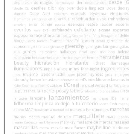
desde IG
dermaglos
depilacion
dermoelementos
dermalogica
dior
desfiles
diy
doble limpieza
Dove
ducray
desde IG.
DKNY
elecciones
Dupe Alert
ecotools
efyderma
dumitié
ecoderm
elixires
elizabeth arden
elvive
Embryolisse
elementos esenciales
elf
esencias
estée lauder
eucerin
error común
emolan
escada
eventos
exfoliante
exfoliación
eximia
expertas
exel
ewe
exposoma
face charts
farmacity
fidelité
fascino
fendi
fenty
ferragamo
FYI
garnier
filorga
Framesi
frizz
germaine de
Foreo
forlle'd
gentil
givenchy
guerlain
guías
capuccini
get the look
giveaway
gucci
guess
gurúes
hairssime
hallazgos
helena
guiv
head and shoulders
herramientas
rubinstein
heliocare
hello skin
herbal essences
hermes
beauty
hidratación
hidratante
idraet
illamasqua
iluminadores
ingredientes
in my face
impala
inglot
in love
invierno
isdin
jabón syndet
Isadora
Inoa
issue
jactan's
jergens
kbeauty
kenzo
kiehl's
klorane
kerastase
kosmos
Kérastase
kiko
kr
L'Oreal
l'occitane
la cruel verdad
Kylie Cosmetics
l'bel
La Pasionaria
la roche-posay
labios
la puissance
laca
laboratorio once
laborit
lanzamientos
lancôme
lbel
lancaster
las pepas
lemel
lidherma
limpieza
lo dejo a tu criterio
lush
loewe
mabby
manchas
MAC
makeup for dummies
autino
macadamia natural oil
maquillaje
manos
manual de uso
marc jacobs
mantra
masacre de marcas
masajes
mary kay
mario badescu
mark by avon
mascarillas
maybelline
max factor
mavala
Medicube
matrix
mellizos o gemelos?
métodos
medusa colores
mi voto no es positivo