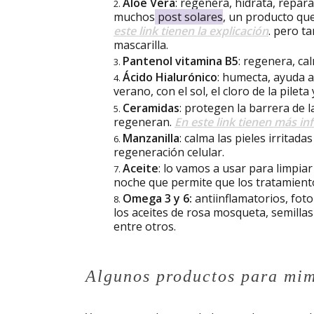
Aloe Vera
: regenera, hidrata, repara
muchos
post solares
, un producto que
este link tienen la explicación
. pero t
mascarilla.
Pantenol vitamina B5
: regenera, ca
Ácido Hialurónico
: humecta, ayuda a
verano, con el sol, el cloro de la pilet
Ceramidas
: protegen la barrera de la
regeneran.
En este link tienen más i
Manzanilla
: calma las pieles irritada
regeneración celular.
Aceite
: lo vamos a usar para limpiar 
noche que permite que los tratamient
Omega 3 y 6:
antiinflamatorios, fot
los aceites de rosa mosqueta, semillas 
entre otros.
Algunos productos para mim