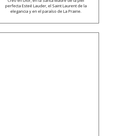
Creo en Dior, en la Santa Madre de la piel
perfecta Esteé Lauder, el Saint Laurent de la
elegancia y en el paraíso de La Prairie.