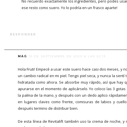
No recuerdo exactamente los ingredientes, pero podes usa
ese resto como suero. Yo lo podría en un frasco aparte!
RESPONDER
MAG
10 DE SEPTIEMBRE DE 2020 A LAS 22:13
Hola Fruti! Empecé a usar este suero hace casi dos meses, y n
un cambio radical en mi piel. Tengo piel seca, y nunca la sentí 
hidratada como ahora. Se absorbe muy rápido, así que hay 
apurarse en el momento de aplicárselo. Yo coloco las 3 gotas
la palma de la mano, y después con un dedo aplico rápidame
en lugares claves como frente, comisuras de labios y cuello
después termino de distribuir bien.
De esta línea de Revitalift también uso la crema de noche, y