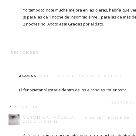
Yo tampoco note mucha mejora en las ojeras, habría que ve
si para las de 1 noche de insomnio sirve... para las de más d
2 noches no. Anoto esa! Gracias por el dato.
RESPONDER
AGUSSS
10 DE SEPTIEMBRE DE 2020 A LAS 19:29
El fenoxietanol estaría dentro de los alcoholes "buenos"?
RESPONDE
RESPUESTAS
VERÓNICA FRÁGOLA
10 DE SEPTIEMBRE DE
2020 A LAS 19:43
Acá actúa como conservante, pero no, no estaría dentro d