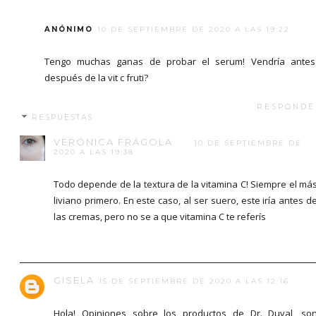
ANÓNIMO
10 DE SEPTIEMBRE DE 2020 A LAS 19:22
Tengo muchas ganas de probar el serum! Vendría ante
después de la vit c fruti?
RESPONDE
RESPUESTAS
VERÓNICA FRÁGOLA
10 DE SEPTIEMBRE DE
2020 A LAS 19:38
Todo depende de la textura de la vitamina C! Siempre el má
liviano primero. En este caso, al ser suero, este iría antes d
las cremas, pero no se a que vitamina C te referís
GISELA
15 DE SEPTIEMBRE DE 2020 A LAS 12:16
Hola! Opiniones sobre los productos de Dr. Duval, so