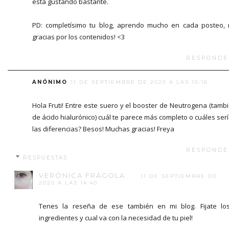
está gustando bastante.
PD: completísimo tu blog, aprendo mucho en cada posteo, 
gracias por los contenidos! <3
RESPONDE
ANÓNIMO
11 DE SEPTIEMBRE DE 2020 A LAS 10:16
Hola Fruti! Entre este suero y el booster de Neutrogena (tamb
de ácido hialurónico) cuál te parece más completo o cuáles ser
las diferencias? Besos! Muchas gracias! Freya
RESPONDE
RESPUESTAS
VERÓNICA FRÁGOLA
11 DE SEPTIEMBRE DE
2020 A LAS 14:40
Tenes la reseña de ese también en mi blog. Fijate lo
ingredientes y cual va con la necesidad de tu piel!