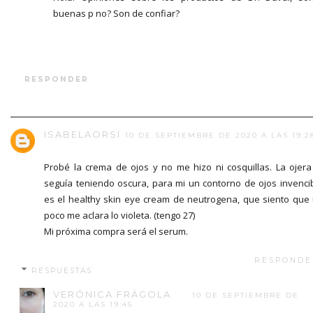
buenas p no? Son de confiar?
RESPONDER
ISABELAORSI
10 DE SEPTIEMBRE DE 2020 A LAS 19:2
Probé la crema de ojos y no me hizo ni cosquillas. La ojera
seguía teniendo oscura, para mi un contorno de ojos invenci
es el healthy skin eye cream de neutrogena, que siento que
poco me aclara lo violeta. (tengo 27)
Mi próxima compra será el serum.
RESPONDE
RESPUESTAS
VERÓNICA FRÁGOLA
10 DE SEPTIEMBRE DE
2020 A LAS 19:45