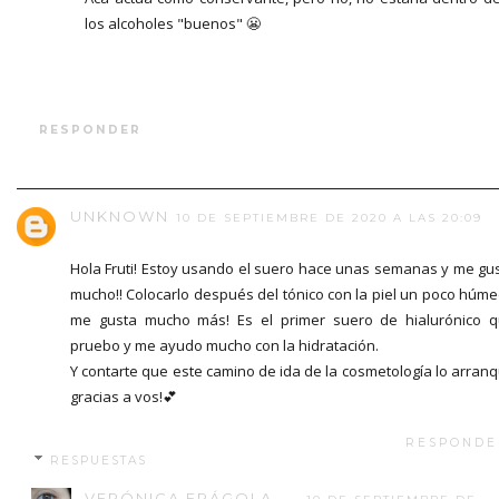
los alcoholes "buenos" 😬
RESPONDER
UNKNOWN
10 DE SEPTIEMBRE DE 2020 A LAS 20:09
Hola Fruti! Estoy usando el suero hace unas semanas y me gu
mucho!! Colocarlo después del tónico con la piel un poco húm
me gusta mucho más! Es el primer suero de hialurónico 
pruebo y me ayudo mucho con la hidratación.
Y contarte que este camino de ida de la cosmetología lo arran
gracias a vos!💕
RESPONDE
RESPUESTAS
VERÓNICA FRÁGOLA