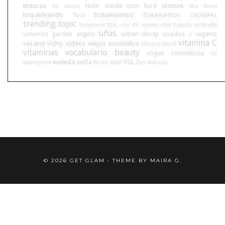
tinturas
tónicos
todo moda
tom ford
tio nacho
too faced
toqueteando
tratamientos
tratamientos capilares
Tous
trending topic
tsu
tresemmé
ulric de varens
ultra beauty
umbrella
uñas
universo garden angels
urban decay
usados
veganis
v
vitamina C
verano
vichy
videos
viejos conocidos
viktorandRolf
vitaminas
vocabulario beauty
vogue cosméticos
vz
weleda
YSL
wella
waterproof
White label
Zao Makeup
©
2026
GET GLAM
• THEME BY
MAIRA G.