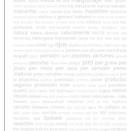
manos
manual de uso
marc jacobs
mantra
masacre de marcas
masajes
mary kay
mario badescu
mark by avon
mascarillas
maybelline
max factor
mavala
Medicube
matrix
mellizos o gemelos?
métodos
medusa colores
mi voto no es positivo
mis
milaborit
mia skincare
Mía skincare
michael kors
mies
minx nails
preferidos
moda
moroccanoil
mustela
narciso Rodriguez
nars
natura
naturalmente
natura siberica
NBOTB
NE
nell ross
neutrogena
niacinamida
nivea
no sos vos soy yo
neostrata
ojos
nuxe
NWNO
ogx
olaplex
opi
noticias
ole henriksen
OMS
onyx
pantene
para él
pat
pao dessaner
Orlane
osis+
otowil
paco rabanne
peinados
péptidos
perfumes
mcgrath
pelo
payot
perpiel
piel
pestañas
piel grasa
piel
philips
perricone
PharmaMel
joven
piel mixta
piel seca
piel sensible
pieles
maduras
pieles sensibles
por
polución
Pitanguy
polysianes
ponds
productos
la blogósfera
prebióticos
primer
positivo
premios
veganos
protección solar
purederm
proyecto auras
pupa
retinol
QUIERO
regina
rayos
real techniques
Raise
recessionismo
revlon
rimmel
rubor
rulos
rutinas
sally
roc
rostro
roby
rosácea
s
hansen
schwarzkopf
sebastian
sephora
sauna
semi di lino
serums
shampoo
sin sulfatos
shiseido
sin
shu uemura
sigma
sol
tacc
skin1004
soluciones
sinful
Sisley
skincare memes
sofí klei
Spabado
spa
micelares
sri sri
spatagonia
stendhal
StIves
swatches
testing
tarte
tatuajes
the body shop
the booster company
the chemist look
tiktok
the glow factor
tigi
the minimal
thierry mugler