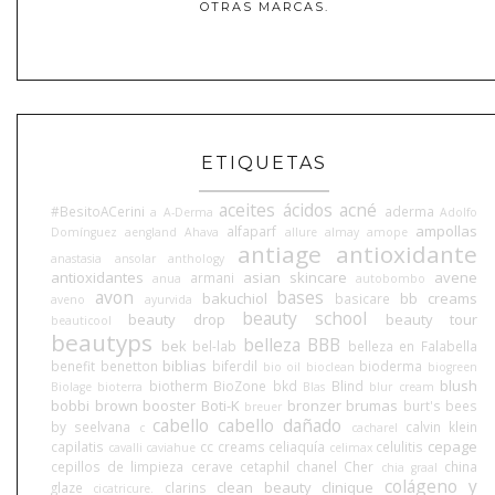
OTRAS MARCAS.
ETIQUETAS
aceites
ácidos
acné
#BesitoACerini
aderma
a
A-Derma
Adolfo
ampollas
alfaparf
Domínguez
aengland
Ahava
allure
almay
amope
antiage
antioxidante
anastasia
ansolar
anthology
antioxidantes
asian skincare
avene
armani
anua
autobombo
avon
bases
bakuchiol
bb creams
basicare
aveno
ayurvida
beauty school
beauty drop
beauty tour
beauticool
beautyps
belleza BBB
bek
bel-lab
belleza en Falabella
biblias
benefit
benetton
biferdil
bioderma
bio oil
bioclean
biogreen
blush
biotherm
BioZone
bkd
Blind
Biolage
bioterra
Blas
blur cream
bobbi brown
booster
Boti-K
bronzer
brumas
burt's bees
breuer
cabello
cabello dañado
by seelvana
calvin klein
c
cacharel
cepage
capilatis
cc creams
celiaquía
celulitis
cavalli
caviahue
celimax
cepillos de limpieza
cerave
cetaphil
chanel
Cher
china
chia graal
colágeno y
clean beauty
clinique
glaze
clarins
cicatricure.