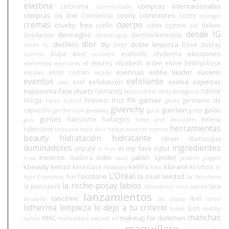
elastina
compras internacionales
colorama
commonlabs
compras on line
coony
correctores
Conciencia
cosrx
covergirl
cremas
cuerpo
cruelty free
cuello
cutex
cyzone
deluxe
ddf
desde IG
dermaglos
depilacion
dermoelementos
dermalogica
dior
desfiles
diy
doble limpieza
Dove
ducray
desde IG.
DKNY
elecciones
Dupe Alert
ecotools
efyderma
dumitié
ecoderm
elixires
elizabeth arden
elvive
Embryolisse
elementos esenciales
elf
esencias
estée lauder
eucerin
error común
emolan
escada
eventos
exfoliante
exfoliación
eximia
expertas
exel
ewe
exposoma
face charts
farmacity
fidelité
fascino
fendi
fenty
ferragamo
FYI
garnier
filorga
Framesi
frizz
germaine de
Foreo
forlle'd
gentil
givenchy
guerlain
guías
capuccini
get the look
giveaway
gucci
guess
gurúes
hairssime
hallazgos
helena
guiv
head and shoulders
herramientas
rubinstein
heliocare
hello skin
herbal essences
hermes
beauty
hidratación
hidratante
idraet
illamasqua
iluminadores
ingredientes
in my face
impala
inglot
in love
invierno
isdin
jabón syndet
Isadora
Inoa
issue
jactan's
jergens
kbeauty
kenzo
kiehl's
klorane
kerastase
kosmos
Kérastase
kiko
kr
L'Oreal
l'occitane
la cruel verdad
Kylie Cosmetics
l'bel
La Pasionaria
la roche-posay
labios
la puissance
laca
laboratorio once
laborit
lanzamientos
lancôme
lbel
lancaster
las pepas
lemel
lidherma
limpieza
lo dejo a tu criterio
lush
loewe
mabby
manchas
MAC
makeup for dummies
autino
macadamia natural oil
maquillaje