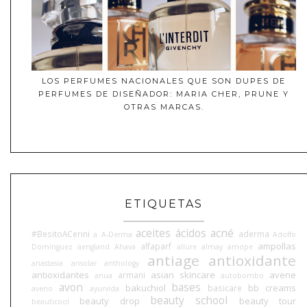
LOS PERFUMES NACIONALES QUE SON DUPES DE
PERFUMES DE DISEÑADOR: MARIA CHER, PRUNE Y
OTRAS MARCAS.
ETIQUETAS
aceites
ácidos
acné
#BesitoACerini
aderma
a
A-Derma
Adolfo
ampollas
alfaparf
Domínguez
aengland
Ahava
allure
almay
amope
antiage
antioxidante
anastasia
ansolar
anthology
antioxidantes
asian skincare
avene
armani
anua
autobombo
avon
bases
bakuchiol
bb creams
basicare
aveno
ayurvida
beauty school
beauty drop
beauty tour
beauticool