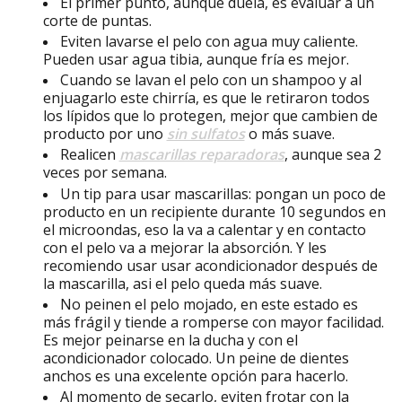
El primer punto, aunque duela, es evaluar a un
corte de puntas.
Eviten lavarse el pelo con agua muy caliente.
Pueden usar agua tibia, aunque fría es mejor.
Cuando se lavan el pelo con un shampoo y al
enjuagarlo este chirría, es que le retiraron todos
los lípidos que lo protegen, mejor que cambien de
producto por uno
sin sulfatos
o más suave.
Realicen
mascarillas reparadoras
, aunque sea 2
veces por semana.
Un tip para usar mascarillas: pongan un poco de
producto en un recipiente durante 10 segundos en
el microondas, eso la va a calentar y en contacto
con el pelo va a mejorar la absorción. Y les
recomiendo usar usar acondicionador después de
la mascarilla, asi el pelo queda más suave.
No peinen el pelo mojado, en este estado es
más frágil y tiende a romperse con mayor facilidad.
Es mejor peinarse en la ducha y con el
acondicionador colocado. Un peine de dientes
anchos es una excelente opción para hacerlo.
Al momento de secarlo, eviten frotar con la