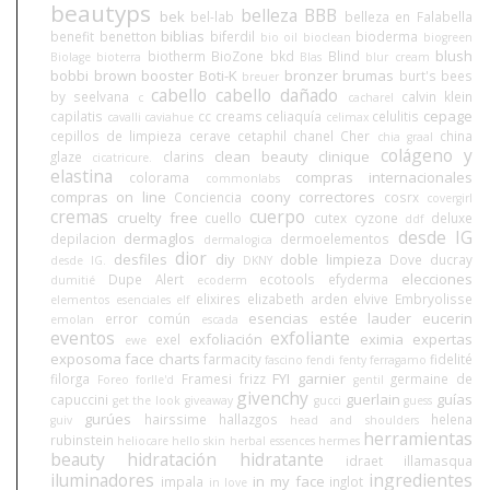
beautyps
belleza BBB
bek
bel-lab
belleza en Falabella
biblias
benefit
benetton
biferdil
bioderma
bio oil
bioclean
biogreen
blush
biotherm
BioZone
bkd
Blind
Biolage
bioterra
Blas
blur cream
bobbi brown
booster
Boti-K
bronzer
brumas
burt's bees
breuer
cabello
cabello dañado
by seelvana
calvin klein
c
cacharel
cepage
capilatis
cc creams
celiaquía
celulitis
cavalli
caviahue
celimax
cepillos de limpieza
cerave
cetaphil
chanel
Cher
china
chia graal
colágeno y
clean beauty
clinique
glaze
clarins
cicatricure.
elastina
compras internacionales
colorama
commonlabs
compras on line
coony
correctores
Conciencia
cosrx
covergirl
cremas
cuerpo
cruelty free
cuello
cutex
cyzone
deluxe
ddf
desde IG
dermaglos
depilacion
dermoelementos
dermalogica
dior
desfiles
diy
doble limpieza
Dove
ducray
desde IG.
DKNY
elecciones
Dupe Alert
ecotools
efyderma
dumitié
ecoderm
elixires
elizabeth arden
elvive
Embryolisse
elementos esenciales
elf
esencias
estée lauder
eucerin
error común
emolan
escada
eventos
exfoliante
exfoliación
eximia
expertas
exel
ewe
exposoma
face charts
farmacity
fidelité
fascino
fendi
fenty
ferragamo
FYI
garnier
filorga
Framesi
frizz
germaine de
Foreo
forlle'd
gentil
givenchy
guerlain
guías
capuccini
get the look
giveaway
gucci
guess
gurúes
hairssime
hallazgos
helena
guiv
head and shoulders
herramientas
rubinstein
heliocare
hello skin
herbal essences
hermes
beauty
hidratación
hidratante
idraet
illamasqua
iluminadores
ingredientes
in my face
impala
inglot
in love