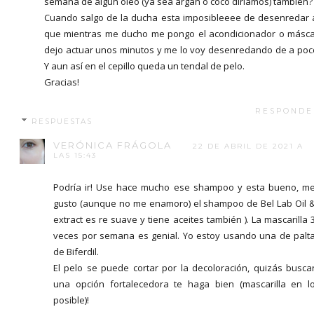
semana de algún oleo (ya sea argan o coco diriamos) también?
Cuando salgo de la ducha esta imposibleeee de desenredar 
que mientras me ducho me pongo el acondicionador o másc
dejo actuar unos minutos y me lo voy desenredando de a poco
Y aun así en el cepillo queda un tendal de pelo.
Gracias!
RESPONDE
RESPUESTAS
VERÓNICA FRÁGOLA
22 DE ABRIL DE 2021 A
LAS 15:43
Podría ir! Use hace mucho ese shampoo y esta bueno, m
gusto (aunque no me enamoro) el shampoo de Bel Lab Oil 
extract es re suave y tiene aceites también ). La mascarilla 
veces por semana es genial. Yo estoy usando una de palt
de Biferdil.
El pelo se puede cortar por la decoloración, quizás busca
una opción fortalecedora te haga bien (mascarilla en l
posible)!