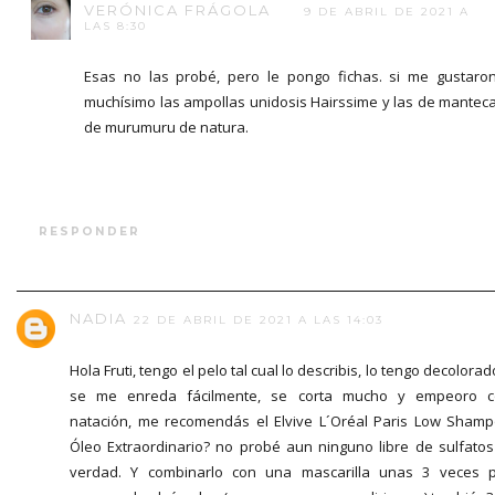
VERÓNICA FRÁGOLA
9 DE ABRIL DE 2021 A
LAS 8:30
Esas no las probé, pero le pongo fichas. si me gustaro
muchísimo las ampollas unidosis Hairssime y las de mantec
de murumuru de natura.
RESPONDER
NADIA
22 DE ABRIL DE 2021 A LAS 14:03
Hola Fruti, tengo el pelo tal cual lo describis, lo tengo decolorad
se me enreda fácilmente, se corta mucho y empeoro c
natación, me recomendás el Elvive L´Oréal Paris Low Sham
Óleo Extraordinario? no probé aun ninguno libre de sulfatos
verdad. Y combinarlo con una mascarilla unas 3 veces 