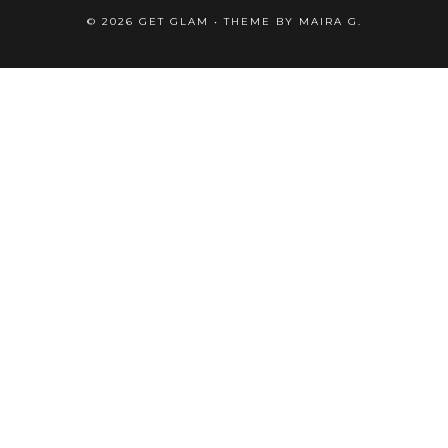
©
2026
GET GLAM
• THEME BY
MAIRA G.