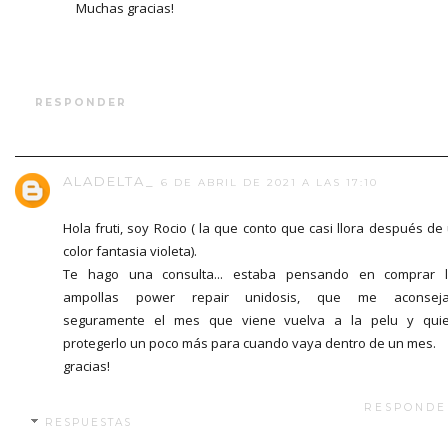
Muchas gracias!
RESPONDER
ALADELTA_
6 DE ABRIL DE 2021 A LAS 17:10
Hola fruti, soy Rocio ( la que conto que casi llora después de
color fantasia violeta).
Te hago una consulta... estaba pensando en comprar 
ampollas power repair unidosis, que me aconseja
seguramente el mes que viene vuelva a la pelu y qui
protegerlo un poco más para cuando vaya dentro de un mes.
gracias!
RESPONDE
RESPUESTAS