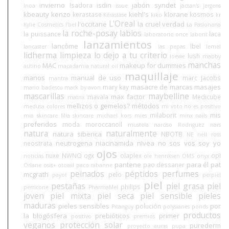
invierno
isdin
jabón syndet
Isadora
Inoa
issue
jactan's
jergens
kbeauty
kenzo
kiehl's
klorane
kerastase
kosmos
Kérastase
kiko
kr
L'Oreal
l'occitane
la cruel verdad
Kylie Cosmetics
l'bel
La Pasionaria
la roche-posay
labios
la puissance
laca
laboratorio once
laborit
lanzamientos
lancôme
lbel
lancaster
las pepas
lemel
lidherma
limpieza
lo dejo a tu criterio
lush
loewe
mabby
manchas
MAC
makeup for dummies
autino
macadamia natural oil
maquillaje
manos
manual de uso
marc jacobs
mantra
masacre de marcas
masajes
mary kay
mario badescu
mark by avon
mascarillas
maybelline
max factor
mavala
Medicube
matrix
mellizos o gemelos?
métodos
medusa colores
mi voto no es positivo
mis
milaborit
mia skincare
Mía skincare
michael kors
mies
minx nails
preferidos
moda
moroccanoil
mustela
narciso Rodriguez
nars
natura
naturalmente
natura siberica
NBOTB
NE
nell ross
neutrogena
niacinamida
nivea
no sos vos soy yo
neostrata
ojos
nuxe
NWNO
ogx
olaplex
opi
noticias
ole henriksen
OMS
onyx
pantene
para él
pat
pao dessaner
Orlane
osis+
otowil
paco rabanne
peinados
péptidos
perfumes
mcgrath
pelo
payot
perpiel
piel
pestañas
piel grasa
piel
philips
perricone
PharmaMel
joven
piel mixta
piel seca
piel sensible
pieles
maduras
pieles sensibles
por
polución
Pitanguy
polysianes
ponds
productos
la blogósfera
prebióticos
primer
positivo
premios
veganos
protección solar
purederm
proyecto auras
pupa