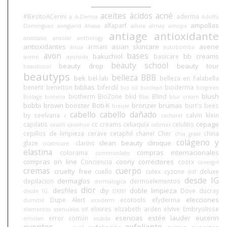
aceites
ácidos
acné
#BesitoACerini
aderma
a
A-Derma
Adolfo
ampollas
alfaparf
Domínguez
aengland
Ahava
allure
almay
amope
antiage
antioxidante
anastasia
ansolar
anthology
antioxidantes
asian skincare
avene
armani
anua
autobombo
avon
bases
bakuchiol
bb creams
basicare
aveno
ayurvida
beauty school
beauty drop
beauty tour
beauticool
beautyps
belleza BBB
bek
bel-lab
belleza en Falabella
biblias
benefit
benetton
biferdil
bioderma
bio oil
bioclean
biogreen
blush
biotherm
BioZone
bkd
Blind
Biolage
bioterra
Blas
blur cream
bobbi brown
booster
Boti-K
bronzer
brumas
burt's bees
breuer
cabello
cabello dañado
by seelvana
calvin klein
c
cacharel
cepage
capilatis
cc creams
celiaquía
celulitis
cavalli
caviahue
celimax
cepillos de limpieza
cerave
cetaphil
chanel
Cher
china
chia graal
colágeno y
clean beauty
clinique
glaze
clarins
cicatricure.
elastina
compras internacionales
colorama
commonlabs
compras on line
coony
correctores
Conciencia
cosrx
covergirl
cremas
cuerpo
cruelty free
cuello
cutex
cyzone
deluxe
ddf
desde IG
dermaglos
depilacion
dermoelementos
dermalogica
dior
desfiles
diy
doble limpieza
Dove
ducray
desde IG.
DKNY
elecciones
Dupe Alert
ecotools
efyderma
dumitié
ecoderm
elixires
elizabeth arden
elvive
Embryolisse
elementos esenciales
elf
esencias
estée lauder
eucerin
error común
emolan
escada
eventos
exfoliante