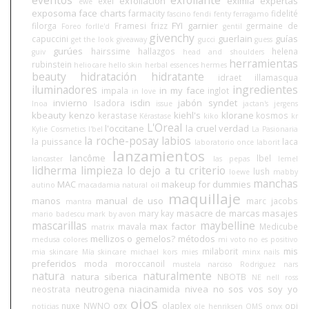
exfoliación
eximia
expertas
exel
ewe
exposoma
face charts
farmacity
fidelité
fascino
fendi
fenty
ferragamo
FYI
garnier
filorga
Framesi
frizz
germaine de
Foreo
forlle'd
gentil
givenchy
guerlain
guías
capuccini
get the look
giveaway
gucci
guess
gurúes
hairssime
hallazgos
helena
guiv
head and shoulders
herramientas
rubinstein
heliocare
hello skin
herbal essences
hermes
beauty
hidratación
hidratante
idraet
illamasqua
iluminadores
ingredientes
in my face
impala
inglot
in love
invierno
isdin
jabón syndet
Isadora
Inoa
issue
jactan's
jergens
kbeauty
kenzo
kiehl's
klorane
kerastase
kosmos
Kérastase
kiko
kr
L'Oreal
l'occitane
la cruel verdad
Kylie Cosmetics
l'bel
La Pasionaria
la roche-posay
labios
la puissance
laca
laboratorio once
laborit
lanzamientos
lancôme
lbel
lancaster
las pepas
lemel
lidherma
limpieza
lo dejo a tu criterio
lush
loewe
mabby
manchas
MAC
makeup for dummies
autino
macadamia natural oil
maquillaje
manos
manual de uso
marc jacobs
mantra
masacre de marcas
masajes
mary kay
mario badescu
mark by avon
mascarillas
maybelline
max factor
mavala
Medicube
matrix
mellizos o gemelos?
métodos
medusa colores
mi voto no es positivo
mis
milaborit
mia skincare
Mía skincare
michael kors
mies
minx nails
preferidos
moda
moroccanoil
mustela
narciso Rodriguez
nars
natura
naturalmente
natura siberica
NBOTB
NE
nell ross
neutrogena
niacinamida
nivea
no sos vos soy yo
neostrata
ojos
nuxe
NWNO
ogx
olaplex
opi
noticias
ole henriksen
OMS
onyx