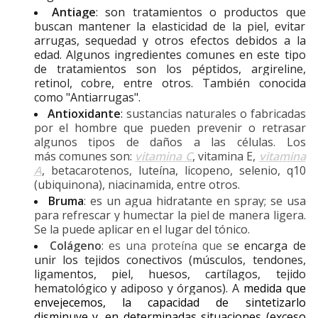
Antiage
: son
tratamientos o productos que
buscan mantener la elasticidad de la piel, evitar
arrugas, sequedad y otros efectos debidos a la
edad. Algunos ingredientes comunes en este tipo
de
tratamientos
son los
péptidos, argireline,
retinol, cobre, entre otros. También conocida
como "Antiarrugas".
Antioxidante
:
sustancias naturales o fabricadas
por el hombre que pueden prevenir o retrasar
algunos tipos de daños a las células.
Los
más comunes son:
vitamina C
, vitamina E,
vitamina
A
, betacarotenos, luteína, licopeno, selenio, q10
(ubiquinona), niacinamida, entre otros.
Bruma
: es un agua hidratante en spray; se usa
para refrescar y humectar la piel de manera ligera.
Se la puede aplicar en el lugar del tónico.
Colágeno
:
es una proteína que s
e encarga de
unir los tejidos conectivos (músculos, tendones,
ligamentos, piel, huesos, cartílagos, tejido
hematológico y adiposo y órganos). A
medida que
envejecemos, la capacidad de sintetizarlo
disminuye y, en determinadas situaciones (exceso