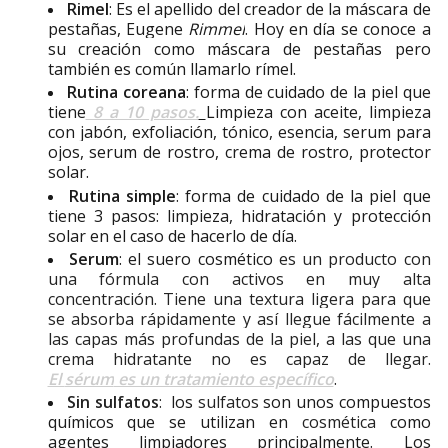
Rimel
: Es el apellido del creador de la máscara de
pestañas, Eugene
Rimmel
. Hoy en día se conoce a
su creación como máscara de pestañas pero
también es común llamarlo
rímel
.
Rutina coreana
: forma de cuidado de la piel que
tiene
8 a 10 pasos.
Limpieza con aceite, limpieza
con
jabón
, exfoliación, tónico, esencia, serum para
ojos, serum de rostro, crema de rostro, protector
solar.
Rutina simple
: forma de cuidado de la piel que
tiene 3 pasos: limpieza, hidratación y protección
solar en el caso de hacerlo de día.
Serum
: el suero cosmético
es un producto con
una fórmula con activos en muy alta
concentración. Tiene una textura ligera para que
se absorba rápidamente y así llegue fácilmente a
las capas más profundas de la piel, a las que una
crema hidratante no es capaz de llegar.
El
sérum
es un tratamiento específico
.
Sin sulfatos
:
los
sulfatos
son unos compuestos
químicos que se utilizan en
cosmética
como
agentes limpiadores principalmente. Los