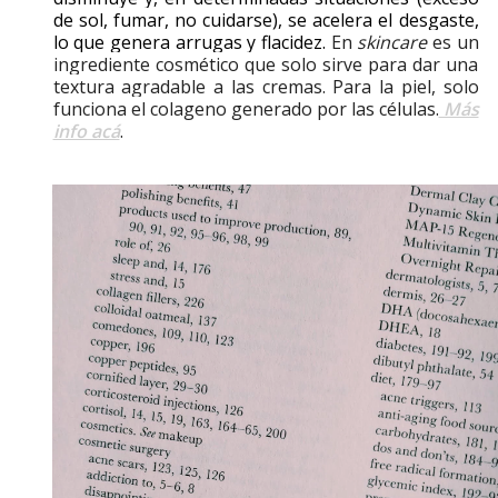
de sol, fumar, no cuidarse), se acelera el desgaste,
lo que genera arrugas y flacidez.
En
skincare
es un
ingrediente cosmético que solo sirve para dar una
textura agradable a las cremas. Para la piel, solo
funciona el colageno generado por las
células
.
Más
info acá
.