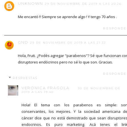
UNKNOWN
29 DE NOVIEMBRE DE 2019 A LAS 20:26
Me encantó !! Siempre se aprende algo ! Y tengo 70 años .
RESPONDE
GND
29 DE NOVIEMBRE DE 2019 A LAS 21:32
Hola, Fruti. ¿Podés agregar "parabenos"? Sé que funcionan c
disruptores endócrinos pero no sé lo que son. Gracias.
RESPONDE
RESPUESTAS
VERÓNICA FRÁGOLA
30 DE NOVIEMBRE DE
2019 A LAS 19:40
Hola! El tema con los parabenos es simple: so
conservantes, los mejores. Y la sociedad americana d
cáncer dice que no está demostrado que sean disruptore
endocrinos. Es puro marketing. Acá tenes el lin